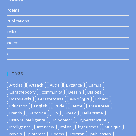
Poems
Publications
Talks
Videos
X
TAGS
Articles
Artsakh
Autre
Byzance
Camus
Caratheodory
community
Dessin
Dialogs
Dostoievski
e-Masterclass
e-Μάθημα
Echecs
Education
English
Etude
Feutre
Free Korea
French
Genocide
Go
Greek
Hellenisme
Histoire Intelligente
Holodomor
Hyperstructure
Intelligence
Interview
Italian
lygerismes
Musique
novels
pinterest
Poems
Portrait
publication