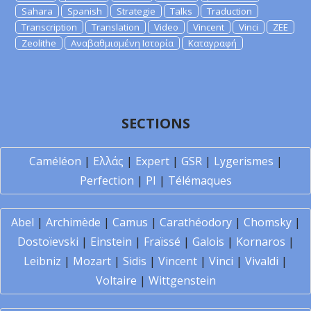
Sahara
Spanish
Strategie
Talks
Traduction
Transcription
Translation
Video
Vincent
Vinci
ZEE
Zeolithe
Αναβαθμισμένη Ιστορία
Καταγραφή
SECTIONS
Caméléon
|
Ελλάς
|
Expert
|
GSR
|
Lygerismes
|
Perfection
|
PI
|
Télémaques
Abel
|
Archimède
|
Camus
|
Carathéodory
|
Chomsky
|
Dostoïevski
|
Einstein
|
Fraïssé
|
Galois
|
Kornaros
|
Leibniz
|
Mozart
|
Sidis
|
Vincent
|
Vinci
|
Vivaldi
|
Voltaire
|
Wittgenstein