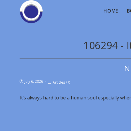
HOME
B
106294 - I
N
July 6, 2026
Articles
/
X
It’s always hard to be a human soul especially when