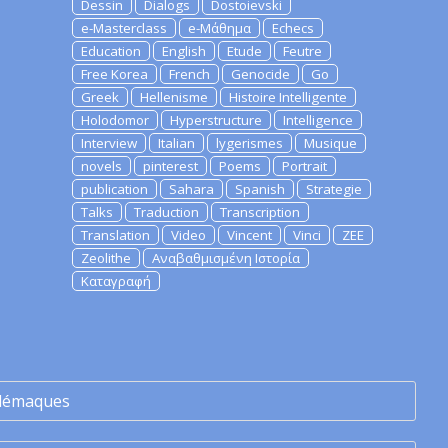
Dessin
Dialogs
Dostoievski
e-Masterclass
e-Μάθημα
Echecs
Education
English
Etude
Feutre
Free Korea
French
Genocide
Go
Greek
Hellenisme
Histoire Intelligente
Holodomor
Hyperstructure
Intelligence
Interview
Italian
lygerismes
Musique
novels
pinterest
Poems
Portrait
publication
Sahara
Spanish
Strategie
Talks
Traduction
Transcription
Translation
Video
Vincent
Vinci
ZEE
Zeolithe
Αναβαθμισμένη Ιστορία
Καταγραφή
lémaques