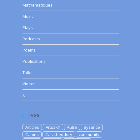
Mathematiques
Music
Plays
Podcasts
Poems
Publications
Talks
Videos
X
TAGS
Articles
Artsakh
Autre
Byzance
Camus
Caratheodory
community