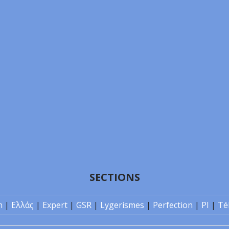
SECTIONS
n
|
Ελλάς
|
Expert
|
GSR
|
Lygerismes
|
Perfection
|
PI
|
Té