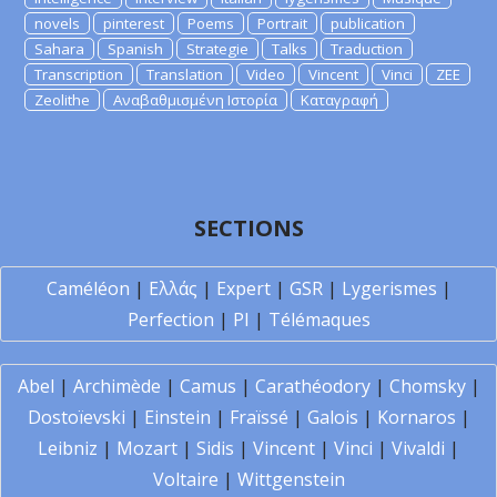
novels
pinterest
Poems
Portrait
publication
Sahara
Spanish
Strategie
Talks
Traduction
Transcription
Translation
Video
Vincent
Vinci
ZEE
Zeolithe
Αναβαθμισμένη Ιστορία
Καταγραφή
SECTIONS
Caméléon
|
Ελλάς
|
Expert
|
GSR
|
Lygerismes
|
Perfection
|
PI
|
Télémaques
Abel
|
Archimède
|
Camus
|
Carathéodory
|
Chomsky
|
Dostoïevski
|
Einstein
|
Fraïssé
|
Galois
|
Kornaros
|
Leibniz
|
Mozart
|
Sidis
|
Vincent
|
Vinci
|
Vivaldi
|
Voltaire
|
Wittgenstein