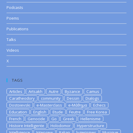
Podcasts
Poems
Publications
Talks
Videos
X
TAGS
Articles
Artsakh
Autre
Byzance
Camus
Caratheodory
community
Dessin
Dialogs
Dostoievski
e-Masterclass
e-Μάθημα
Echecs
Education
English
Etude
Feutre
Free Korea
French
Genocide
Go
Greek
Hellenisme
Histoire Intelligente
Holodomor
Hyperstructure
Intelligence
Interview
Italian
lygerismes
Musique