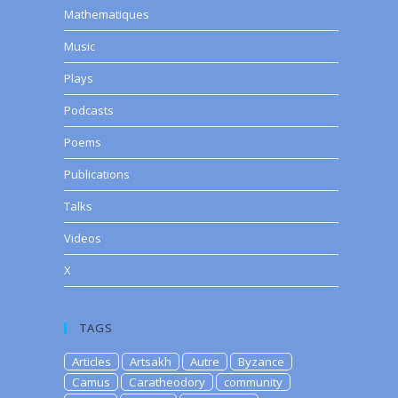
Mathematiques
Music
Plays
Podcasts
Poems
Publications
Talks
Videos
X
TAGS
Articles
Artsakh
Autre
Byzance
Camus
Caratheodory
community