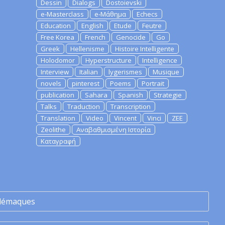
Dessin
Dialogs
Dostoievski
e-Masterclass
e-Μάθημα
Echecs
Education
English
Etude
Feutre
Free Korea
French
Genocide
Go
Greek
Hellenisme
Histoire Intelligente
Holodomor
Hyperstructure
Intelligence
Interview
Italian
lygerismes
Musique
novels
pinterest
Poems
Portrait
publication
Sahara
Spanish
Strategie
Talks
Traduction
Transcription
Translation
Video
Vincent
Vinci
ZEE
Zeolithe
Αναβαθμισμένη Ιστορία
Καταγραφή
lémaques