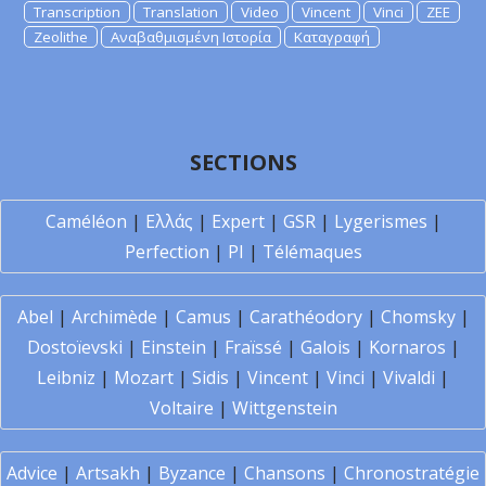
Transcription
Translation
Video
Vincent
Vinci
ZEE
Zeolithe
Αναβαθμισμένη Ιστορία
Καταγραφή
SECTIONS
Caméléon
|
Ελλάς
|
Expert
|
GSR
|
Lygerismes
|
Perfection
|
PI
|
Télémaques
Abel
|
Archimède
|
Camus
|
Carathéodory
|
Chomsky
|
Dostoïevski
|
Einstein
|
Fraïssé
|
Galois
|
Kornaros
|
Leibniz
|
Mozart
|
Sidis
|
Vincent
|
Vinci
|
Vivaldi
|
Voltaire
|
Wittgenstein
Advice
|
Artsakh
|
Byzance
|
Chansons
|
Chronostratégie