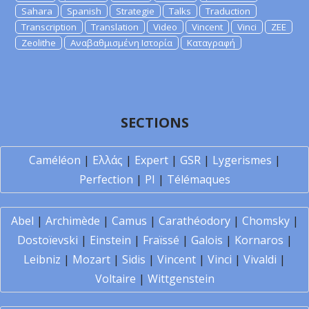
Sahara
Spanish
Strategie
Talks
Traduction
Transcription
Translation
Video
Vincent
Vinci
ZEE
Zeolithe
Αναβαθμισμένη Ιστορία
Καταγραφή
SECTIONS
Caméléon
|
Ελλάς
|
Expert
|
GSR
|
Lygerismes
|
Perfection
|
PI
|
Télémaques
Abel
|
Archimède
|
Camus
|
Carathéodory
|
Chomsky
|
Dostoïevski
|
Einstein
|
Fraïssé
|
Galois
|
Kornaros
|
Leibniz
|
Mozart
|
Sidis
|
Vincent
|
Vinci
|
Vivaldi
|
Voltaire
|
Wittgenstein