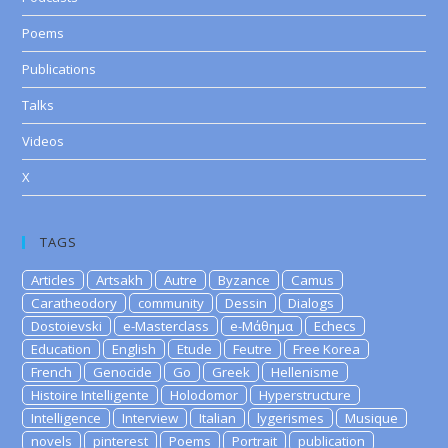
Poems
Publications
Talks
Videos
X
TAGS
Articles
Artsakh
Autre
Byzance
Camus
Caratheodory
community
Dessin
Dialogs
Dostoievski
e-Masterclass
e-Μάθημα
Echecs
Education
English
Etude
Feutre
Free Korea
French
Genocide
Go
Greek
Hellenisme
Histoire Intelligente
Holodomor
Hyperstructure
Intelligence
Interview
Italian
lygerismes
Musique
novels
pinterest
Poems
Portrait
publication