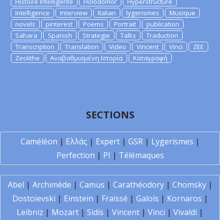
Histoire Intelligente
Holodomor
Hyperstructure
Intelligence
Interview
Italian
lygerismes
Musique
novels
pinterest
Poems
Portrait
publication
Sahara
Spanish
Strategie
Talks
Traduction
Transcription
Translation
Video
Vincent
Vinci
ZEE
Zeolithe
Αναβαθμισμένη Ιστορία
Καταγραφή
SECTIONS
Caméléon
|
Ελλάς
|
Expert
|
GSR
|
Lygerismes
|
Perfection
|
PI
|
Télémaques
Abel
|
Archimède
|
Camus
|
Carathéodory
|
Chomsky
|
Dostoïevski
|
Einstein
|
Fraïssé
|
Galois
|
Kornaros
|
Leibniz
|
Mozart
|
Sidis
|
Vincent
|
Vinci
|
Vivaldi
|