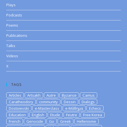
Plays
Podcasts
Poems
Publications
Talks
Videos
X
TAGS
Articles
Artsakh
Autre
Byzance
Camus
Caratheodory
community
Dessin
Dialogs
Dostoievski
e-Masterclass
e-Μάθημα
Echecs
Education
English
Etude
Feutre
Free Korea
French
Genocide
Go
Greek
Hellenisme