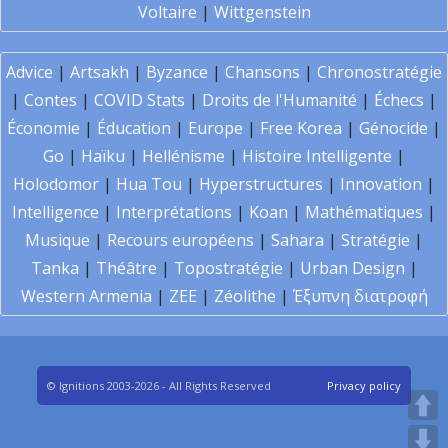
Voltaire
|
Wittgenstein
Advice
|
Artsakh
|
Byzance
|
Chansons
|
Chronostratégie
|
Contes
|
COVID Stats
|
Droits de l'Humanité
|
Échecs
|
Économie
|
Éducation
|
Europe
|
Free Korea
|
Génocide
|
Go
|
Haïku
|
Hellénisme
|
Histoire Intelligente
|
Holodomor
|
Hua Tou
|
Hyperstructures
|
Innovation
|
Intelligence
|
Interprétations
|
Koan
|
Mathématiques
|
Musique
|
Recours européens
|
Sahara
|
Stratégie
|
Tanka
|
Théâtre
|
Topostratégie
|
Urban Design
|
Western Armenia
|
ZEE
|
Zéolithe
|
Έξυπνη διατροφή
© Ignitions 2003-2026 - All Rights Reserved
Privacy policy