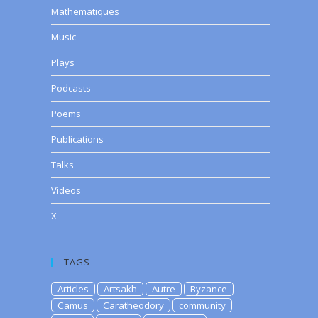
Mathematiques
Music
Plays
Podcasts
Poems
Publications
Talks
Videos
X
TAGS
Articles
Artsakh
Autre
Byzance
Camus
Caratheodory
community