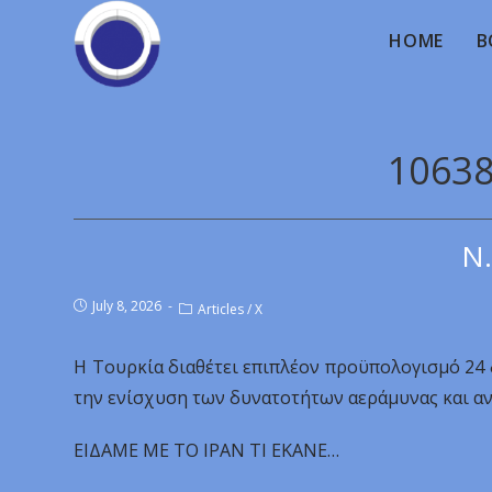
HOME
B
10638
Ν.
July 8, 2026
Articles
/
X
Η Τουρκία διαθέτει επιπλέον προϋπολογισμό 24 
την ενίσχυση των δυνατοτήτων αεράμυνας και α
EIΔAME ME TO IPAN TI EKANE…