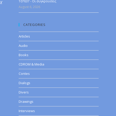
107637 - Οι συγκρούσεις
 X
August 6, 2026
CATEGORIES
Articles
Audio
Books
CDROM & Media
Contes
Dialogs
Divers
Drawings
Interviews