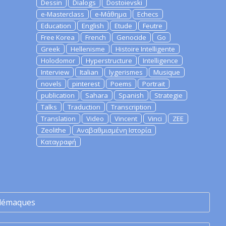
Dessin
Dialogs
Dostoievski
e-Masterclass
e-Μάθημα
Echecs
Education
English
Etude
Feutre
Free Korea
French
Genocide
Go
Greek
Hellenisme
Histoire Intelligente
Holodomor
Hyperstructure
Intelligence
Interview
Italian
lygerismes
Musique
novels
pinterest
Poems
Portrait
publication
Sahara
Spanish
Strategie
Talks
Traduction
Transcription
Translation
Video
Vincent
Vinci
ZEE
Zeolithe
Αναβαθμισμένη Ιστορία
Καταγραφή
lémaques