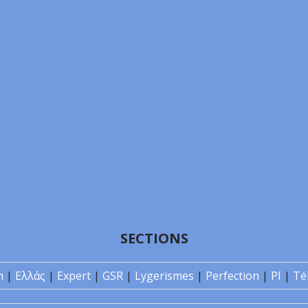
SECTIONS
n
|
Ελλάς
|
Expert
|
GSR
|
Lygerismes
|
Perfection
|
PI
|
Té