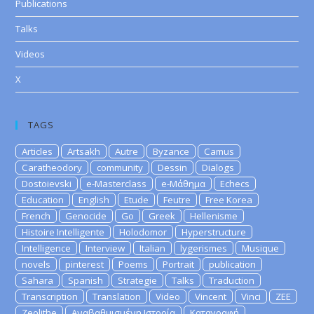
Publications
Talks
Videos
X
TAGS
Articles
Artsakh
Autre
Byzance
Camus
Caratheodory
community
Dessin
Dialogs
Dostoievski
e-Masterclass
e-Μάθημα
Echecs
Education
English
Etude
Feutre
Free Korea
French
Genocide
Go
Greek
Hellenisme
Histoire Intelligente
Holodomor
Hyperstructure
Intelligence
Interview
Italian
lygerismes
Musique
novels
pinterest
Poems
Portrait
publication
Sahara
Spanish
Strategie
Talks
Traduction
Transcription
Translation
Video
Vincent
Vinci
ZEE
Zeolithe
Αναβαθμισμένη Ιστορία
Καταγραφή