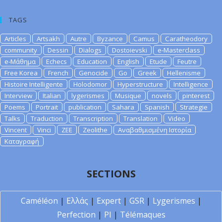
TAGS
Articles
Artsakh
Autre
Byzance
Camus
Caratheodory
community
Dessin
Dialogs
Dostoievski
e-Masterclass
e-Μάθημα
Echecs
Education
English
Etude
Feutre
Free Korea
French
Genocide
Go
Greek
Hellenisme
Histoire Intelligente
Holodomor
Hyperstructure
Intelligence
Interview
Italian
lygerismes
Musique
novels
pinterest
Poems
Portrait
publication
Sahara
Spanish
Strategie
Talks
Traduction
Transcription
Translation
Video
Vincent
Vinci
ZEE
Zeolithe
Αναβαθμισμένη Ιστορία
Καταγραφή
SECTIONS
Caméléon
|
Ελλάς
|
Expert
|
GSR
|
Lygerismes
|
Perfection
|
PI
|
Télémaques