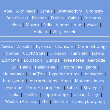
Abel
|
Archimède
|
Camus
|
Carathéodory
|
Chomsky
|
Dostoïevski
|
Einstein
|
Fraïssé
|
Galois
|
Kornaros
|
Leibniz
|
Mozart
|
Sidis
|
Vincent
|
Vinci
|
Vivaldi
|
Voltaire
|
Wittgenstein
Advice
|
Artsakh
|
Byzance
|
Chansons
|
Chronostratégie
|
Contes
|
COVID Stats
|
Droits de l'Humanité
|
Échecs
|
Économie
|
Éducation
|
Europe
|
Free Korea
|
Génocide
|
Go
|
Haïku
|
Hellénisme
|
Histoire Intelligente
|
Holodomor
|
Hua Tou
|
Hyperstructures
|
Innovation
|
Intelligence
|
Interprétations
|
Koan
|
Mathématiques
|
Musique
|
Recours européens
|
Sahara
|
Stratégie
|
Tanka
|
Théâtre
|
Topostratégie
|
Urban Design
|
Western Armenia
|
ZEE
|
Zéolithe
|
Έξυπνη διατροφή