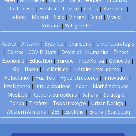
Abel
|
Archimède
|
Camus
|
Carathéodory
|
Chomsky
|
Dostoïevski
|
Einstein
|
Fraïssé
|
Galois
|
Kornaros
|
Leibniz
|
Mozart
|
Sidis
|
Vincent
|
Vinci
|
Vivaldi
|
Voltaire
|
Wittgenstein
Advice
|
Artsakh
|
Byzance
|
Chansons
|
Chronostratégie
|
Contes
|
COVID Stats
|
Droits de l'Humanité
|
Échecs
|
Économie
|
Éducation
|
Europe
|
Free Korea
|
Génocide
|
Go
|
Haïku
|
Hellénisme
|
Histoire Intelligente
|
Holodomor
|
Hua Tou
|
Hyperstructures
|
Innovation
|
Intelligence
|
Interprétations
|
Koan
|
Mathématiques
|
Musique
|
Recours européens
|
Sahara
|
Stratégie
|
Tanka
|
Théâtre
|
Topostratégie
|
Urban Design
|
Western Armenia
|
ZEE
|
Zéolithe
|
Έξυπνη διατροφή