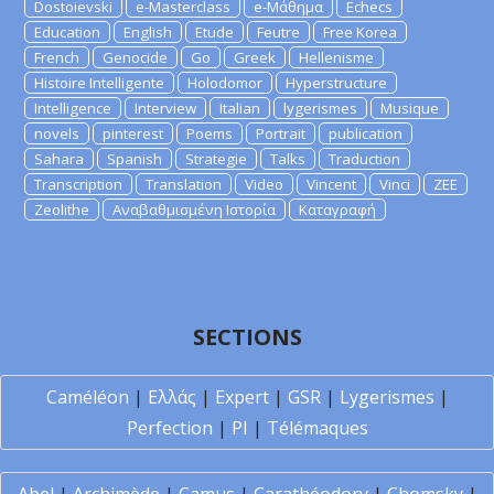
Dostoievski
e-Masterclass
e-Μάθημα
Echecs
Education
English
Etude
Feutre
Free Korea
French
Genocide
Go
Greek
Hellenisme
Histoire Intelligente
Holodomor
Hyperstructure
Intelligence
Interview
Italian
lygerismes
Musique
novels
pinterest
Poems
Portrait
publication
Sahara
Spanish
Strategie
Talks
Traduction
Transcription
Translation
Video
Vincent
Vinci
ZEE
Zeolithe
Αναβαθμισμένη Ιστορία
Καταγραφή
SECTIONS
Caméléon
|
Ελλάς
|
Expert
|
GSR
|
Lygerismes
|
Perfection
|
PI
|
Télémaques