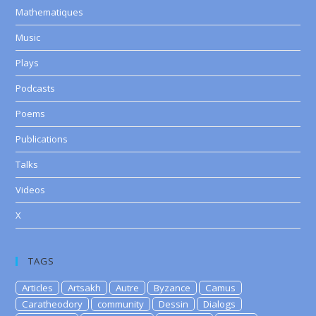
Mathematiques
Music
Plays
Podcasts
Poems
Publications
Talks
Videos
X
TAGS
Articles
Artsakh
Autre
Byzance
Camus
Caratheodory
community
Dessin
Dialogs