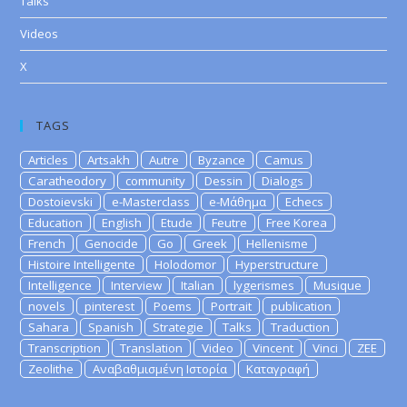
Talks
Videos
X
TAGS
Articles
Artsakh
Autre
Byzance
Camus
Caratheodory
community
Dessin
Dialogs
Dostoievski
e-Masterclass
e-Μάθημα
Echecs
Education
English
Etude
Feutre
Free Korea
French
Genocide
Go
Greek
Hellenisme
Histoire Intelligente
Holodomor
Hyperstructure
Intelligence
Interview
Italian
lygerismes
Musique
novels
pinterest
Poems
Portrait
publication
Sahara
Spanish
Strategie
Talks
Traduction
Transcription
Translation
Video
Vincent
Vinci
ZEE
Zeolithe
Αναβαθμισμένη Ιστορία
Καταγραφή