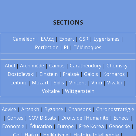
SECTIONS
Caméléon
|
Ελλάς
|
Expert
|
GSR
|
Lygerismes
|
Perfection
|
PI
|
Télémaques
Abel
|
Archimède
|
Camus
|
Carathéodory
|
Chomsky
|
Dostoïevski
|
Einstein
|
Fraïssé
|
Galois
|
Kornaros
|
Leibniz
|
Mozart
|
Sidis
|
Vincent
|
Vinci
|
Vivaldi
|
Voltaire
|
Wittgenstein
Advice
|
Artsakh
|
Byzance
|
Chansons
|
Chronostratégie
|
Contes
|
COVID Stats
|
Droits de l'Humanité
|
Échecs
|
Économie
|
Éducation
|
Europe
|
Free Korea
|
Génocide
|
Go
|
Haïku
|
Hellénisme
|
Histoire Intelligente
|