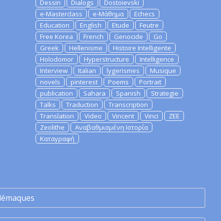
Dessin
Dialogs
Dostoievski
e-Masterclass
e-Μάθημα
Echecs
Education
English
Etude
Feutre
Free Korea
French
Genocide
Go
Greek
Hellenisme
Histoire Intelligente
Holodomor
Hyperstructure
Intelligence
Interview
Italian
lygerismes
Musique
novels
pinterest
Poems
Portrait
publication
Sahara
Spanish
Strategie
Talks
Traduction
Transcription
Translation
Video
Vincent
Vinci
ZEE
Zeolithe
Αναβαθμισμένη Ιστορία
Καταγραφή
lémaques