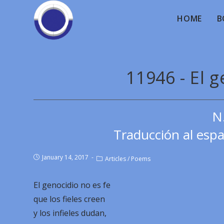
HOME
B
11946 - El g
N
Traducción al esp
January 14, 2017
Articles
/
Poems
El genocidio no es fe
que los fieles creen
y los infieles dudan,