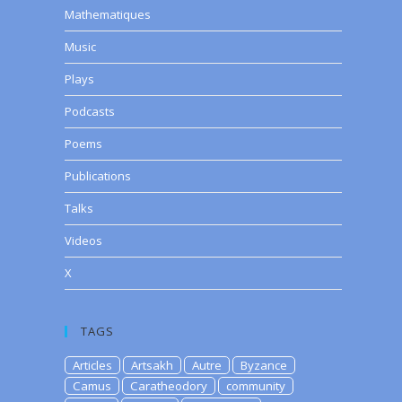
Mathematiques
Music
Plays
Podcasts
Poems
Publications
Talks
Videos
X
TAGS
Articles
Artsakh
Autre
Byzance
Camus
Caratheodory
community