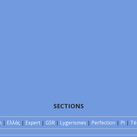
SECTIONS
n
|
Ελλάς
|
Expert
|
GSR
|
Lygerismes
|
Perfection
|
PI
|
Té