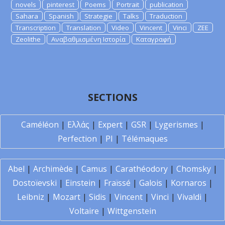
novels
pinterest
Poems
Portrait
publication
Sahara
Spanish
Strategie
Talks
Traduction
Transcription
Translation
Video
Vincent
Vinci
ZEE
Zeolithe
Αναβαθμισμένη Ιστορία
Καταγραφή
SECTIONS
Caméléon
|
Ελλάς
|
Expert
|
GSR
|
Lygerismes
|
Perfection
|
PI
|
Télémaques
Abel
|
Archimède
|
Camus
|
Carathéodory
|
Chomsky
|
Dostoïevski
|
Einstein
|
Fraïssé
|
Galois
|
Kornaros
|
Leibniz
|
Mozart
|
Sidis
|
Vincent
|
Vinci
|
Vivaldi
|
Voltaire
|
Wittgenstein