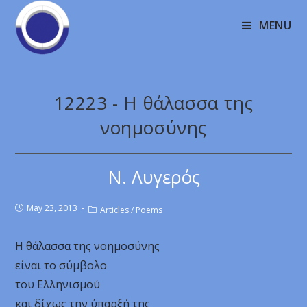
MENU
12223 - Η θάλασσα της
νοημοσύνης
Ν. Λυγερός
May 23, 2013
Articles
/
Poems
Η θάλασσα της νοημοσύνης
είναι το σύμβολο
του Ελληνισμού
και δίχως την ύπαρξή της