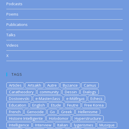
Podcasts
Poems
Publications
Talks
Videos
X
TAGS
Articles
Artsakh
Autre
Byzance
Camus
Caratheodory
community
Dessin
Dialogs
Dostoievski
e-Masterclass
e-Μάθημα
Echecs
Education
English
Etude
Feutre
Free Korea
French
Genocide
Go
Greek
Hellenisme
Histoire Intelligente
Holodomor
Hyperstructure
Intelligence
Interview
Italian
lygerismes
Musique