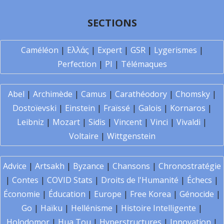
SECTIONS
Caméléon
|
Ελλάς
|
Expert
|
GSR
|
Lygerismes
|
Perfection
|
PI
|
Télémaques
Abel
|
Archimède
|
Camus
|
Carathéodory
|
Chomsky
|
Dostoïevski
|
Einstein
|
Fraïssé
|
Galois
|
Kornaros
|
Leibniz
|
Mozart
|
Sidis
|
Vincent
|
Vinci
|
Vivaldi
|
Voltaire
|
Wittgenstein
Advice
|
Artsakh
|
Byzance
|
Chansons
|
Chronostratégie
|
Contes
|
COVID Stats
|
Droits de l'Humanité
|
Échecs
|
Économie
|
Éducation
|
Europe
|
Free Korea
|
Génocide
|
Go
|
Haïku
|
Hellénisme
|
Histoire Intelligente
|
Holodomor
|
Hua Tou
|
Hyperstructures
|
Innovation
|