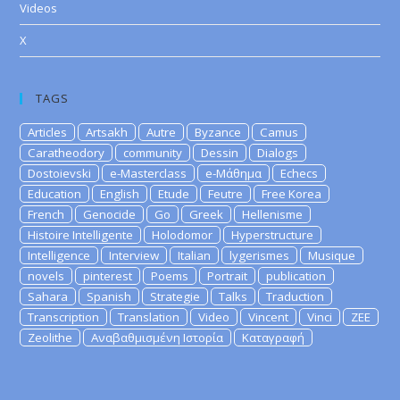
Videos
X
TAGS
Articles
Artsakh
Autre
Byzance
Camus
Caratheodory
community
Dessin
Dialogs
Dostoievski
e-Masterclass
e-Μάθημα
Echecs
Education
English
Etude
Feutre
Free Korea
French
Genocide
Go
Greek
Hellenisme
Histoire Intelligente
Holodomor
Hyperstructure
Intelligence
Interview
Italian
lygerismes
Musique
novels
pinterest
Poems
Portrait
publication
Sahara
Spanish
Strategie
Talks
Traduction
Transcription
Translation
Video
Vincent
Vinci
ZEE
Zeolithe
Αναβαθμισμένη Ιστορία
Καταγραφή