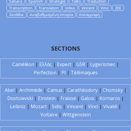
Sahara
Spanish
Strategie
Talks
Traduction
Transcription
Translation
Video
Vincent
Vinci
ZEE
Zeolithe
Αναβαθμισμένη Ιστορία
Καταγραφή
SECTIONS
Caméléon
|
Ελλάς
|
Expert
|
GSR
|
Lygerismes
|
Perfection
|
PI
|
Télémaques
Abel
|
Archimède
|
Camus
|
Carathéodory
|
Chomsky
|
Dostoïevski
|
Einstein
|
Fraïssé
|
Galois
|
Kornaros
|
Leibniz
|
Mozart
|
Sidis
|
Vincent
|
Vinci
|
Vivaldi
|
Voltaire
|
Wittgenstein