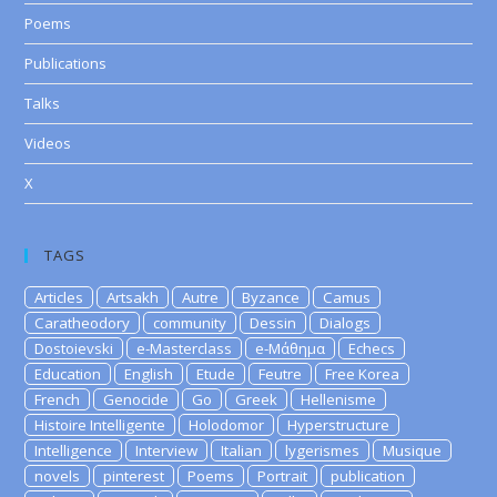
Poems
Publications
Talks
Videos
X
TAGS
Articles
Artsakh
Autre
Byzance
Camus
Caratheodory
community
Dessin
Dialogs
Dostoievski
e-Masterclass
e-Μάθημα
Echecs
Education
English
Etude
Feutre
Free Korea
French
Genocide
Go
Greek
Hellenisme
Histoire Intelligente
Holodomor
Hyperstructure
Intelligence
Interview
Italian
lygerismes
Musique
novels
pinterest
Poems
Portrait
publication