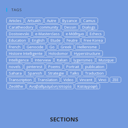
TAGS
Articles
Artsakh
Autre
Byzance
Camus
Caratheodory
community
Dessin
Dialogs
Dostoievski
e-Masterclass
e-Μάθημα
Echecs
Education
English
Etude
Feutre
Free Korea
French
Genocide
Go
Greek
Hellenisme
Histoire Intelligente
Holodomor
Hyperstructure
Intelligence
Interview
Italian
lygerismes
Musique
novels
pinterest
Poems
Portrait
publication
Sahara
Spanish
Strategie
Talks
Traduction
Transcription
Translation
Video
Vincent
Vinci
ZEE
Zeolithe
Αναβαθμισμένη Ιστορία
Καταγραφή
SECTIONS