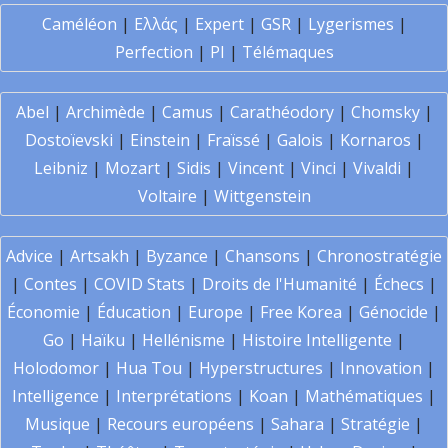
Caméléon
|
Ελλάς
|
Expert
|
GSR
|
Lygerismes
|
Perfection
|
PI
|
Télémaques
Abel
|
Archimède
|
Camus
|
Carathéodory
|
Chomsky
|
Dostoïevski
|
Einstein
|
Fraïssé
|
Galois
|
Kornaros
|
Leibniz
|
Mozart
|
Sidis
|
Vincent
|
Vinci
|
Vivaldi
|
Voltaire
|
Wittgenstein
Advice
|
Artsakh
|
Byzance
|
Chansons
|
Chronostratégie
|
Contes
|
COVID Stats
|
Droits de l'Humanité
|
Échecs
|
Économie
|
Éducation
|
Europe
|
Free Korea
|
Génocide
|
Go
|
Haïku
|
Hellénisme
|
Histoire Intelligente
|
Holodomor
|
Hua Tou
|
Hyperstructures
|
Innovation
|
Intelligence
|
Interprétations
|
Koan
|
Mathématiques
|
Musique
|
Recours européens
|
Sahara
|
Stratégie
|