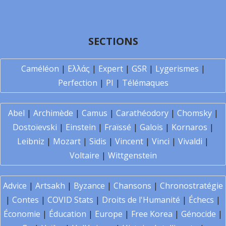
SECTIONS
Caméléon
|
Ελλάς
|
Expert
|
GSR
|
Lygerismes
|
Perfection
|
PI
|
Télémaques
Abel
|
Archimède
|
Camus
|
Carathéodory
|
Chomsky
|
Dostoïevski
|
Einstein
|
Fraïssé
|
Galois
|
Kornaros
|
Leibniz
|
Mozart
|
Sidis
|
Vincent
|
Vinci
|
Vivaldi
|
Voltaire
|
Wittgenstein
Advice
|
Artsakh
|
Byzance
|
Chansons
|
Chronostratégie
|
Contes
|
COVID Stats
|
Droits de l'Humanité
|
Échecs
|
Économie
|
Éducation
|
Europe
|
Free Korea
|
Génocide
|