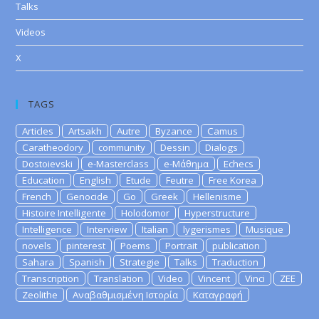
Talks
Videos
X
TAGS
Articles
Artsakh
Autre
Byzance
Camus
Caratheodory
community
Dessin
Dialogs
Dostoievski
e-Masterclass
e-Μάθημα
Echecs
Education
English
Etude
Feutre
Free Korea
French
Genocide
Go
Greek
Hellenisme
Histoire Intelligente
Holodomor
Hyperstructure
Intelligence
Interview
Italian
lygerismes
Musique
novels
pinterest
Poems
Portrait
publication
Sahara
Spanish
Strategie
Talks
Traduction
Transcription
Translation
Video
Vincent
Vinci
ZEE
Zeolithe
Αναβαθμισμένη Ιστορία
Καταγραφή