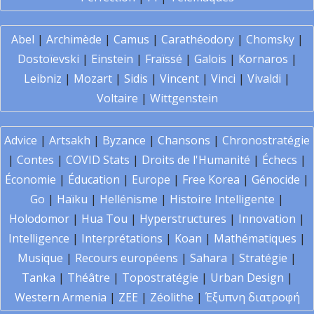
Abel
|
Archimède
|
Camus
|
Carathéodory
|
Chomsky
|
Dostoïevski
|
Einstein
|
Fraïssé
|
Galois
|
Kornaros
|
Leibniz
|
Mozart
|
Sidis
|
Vincent
|
Vinci
|
Vivaldi
|
Voltaire
|
Wittgenstein
Advice
|
Artsakh
|
Byzance
|
Chansons
|
Chronostratégie
|
Contes
|
COVID Stats
|
Droits de l'Humanité
|
Échecs
|
Économie
|
Éducation
|
Europe
|
Free Korea
|
Génocide
|
Go
|
Haïku
|
Hellénisme
|
Histoire Intelligente
|
Holodomor
|
Hua Tou
|
Hyperstructures
|
Innovation
|
Intelligence
|
Interprétations
|
Koan
|
Mathématiques
|
Musique
|
Recours européens
|
Sahara
|
Stratégie
|
Tanka
|
Théâtre
|
Topostratégie
|
Urban Design
|
Western Armenia
|
ZEE
|
Zéolithe
|
Έξυπνη διατροφή