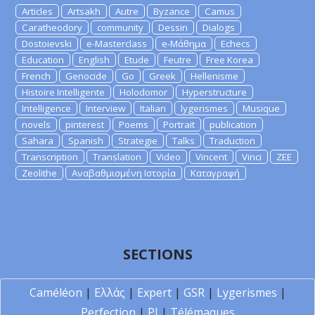
Articles
Artsakh
Autre
Byzance
Camus
Caratheodory
community
Dessin
Dialogs
Dostoievski
e-Masterclass
e-Μάθημα
Echecs
Education
English
Etude
Feutre
Free Korea
French
Genocide
Go
Greek
Hellenisme
Histoire Intelligente
Holodomor
Hyperstructure
Intelligence
Interview
Italian
lygerismes
Musique
novels
pinterest
Poems
Portrait
publication
Sahara
Spanish
Strategie
Talks
Traduction
Transcription
Translation
Video
Vincent
Vinci
ZEE
Zeolithe
Αναβαθμισμένη Ιστορία
Καταγραφή
SECTIONS
Caméléon
|
Ελλάς
|
Expert
|
GSR
|
Lygerismes
|
Perfection
|
PI
|
Télémaques