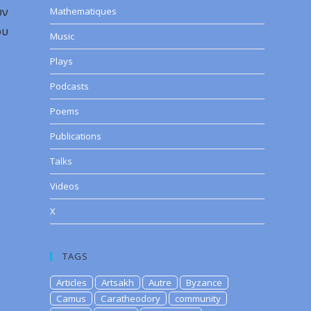
υν
Mathematiques
ου
Music
Plays
Podcasts
Poems
Publications
Talks
Videos
X
TAGS
Articles
Artsakh
Autre
Byzance
Camus
Caratheodory
community