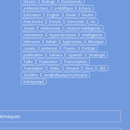
Dessin
Dialogs
Dostoievski
e-Masterclass
e-Μάθημα
Echecs
Education
English
Etude
Feutre
Free Korea
French
Genocide
Go
Greek
Hellenisme
Histoire Intelligente
Holodomor
Hyperstructure
Intelligence
Interview
Italian
lygerismes
Musique
novels
pinterest
Poems
Portrait
publication
Sahara
Spanish
Strategie
Talks
Traduction
Transcription
Translation
Video
Vincent
Vinci
ZEE
Zeolithe
Αναβαθμισμένη Ιστορία
Καταγραφή
lémaques