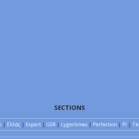
SECTIONS
n
|
Ελλάς
|
Expert
|
GSR
|
Lygerismes
|
Perfection
|
PI
|
Té