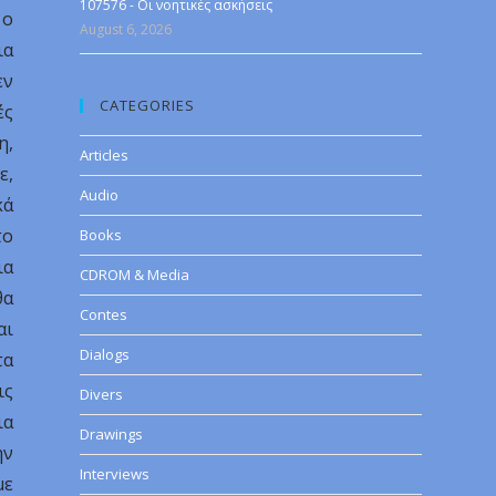
107576 - Οι νοητικές ασκήσεις
 ο
August 6, 2026
ια
εν
CATEGORIES
ές
η,
Articles
ε,
Audio
κά
το
Books
ια
CDROM & Media
θα
Contes
αι
Dialogs
τα
ις
Divers
ια
Drawings
ην
Interviews
με