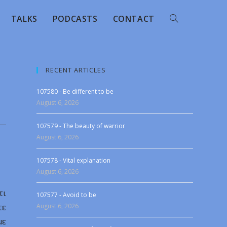
TALKS
PODCASTS
CONTACT
RECENT ARTICLES
107580 - Be different to be
August 6, 2026
107579 - The beauty of warrior
August 6, 2026
107578 - Vital explanation
August 6, 2026
τι
107577 - Avoid to be
τε
August 6, 2026
με