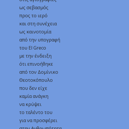
ως σεβασμός
προς το ιερό
και στη συνέχεια
ως καινοτομία
από την υπογραφή
του El Greco
με την ένδειξη
ότι επινοήθηκε
από τον Δομίνικο
Θεοτοκόπουλο
που δεν είχε
καμία ανάγκη
να κρύψει
το ταλέντο του
για να προσφέρει
στην Ανθρωπότητα