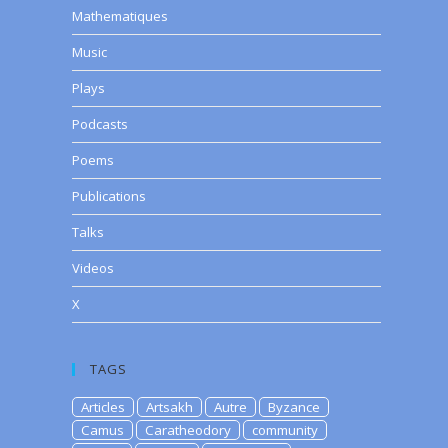
Mathematiques
Music
Plays
Podcasts
Poems
Publications
Talks
Videos
X
TAGS
Articles
Artsakh
Autre
Byzance
Camus
Caratheodory
community