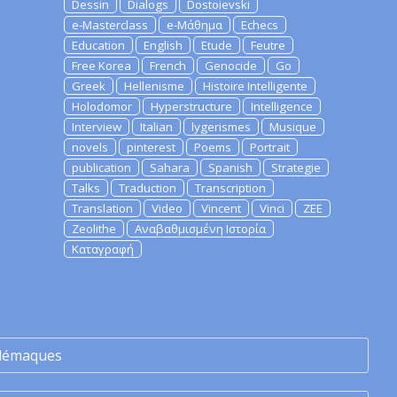
Dessin
Dialogs
Dostoievski
e-Masterclass
e-Μάθημα
Echecs
Education
English
Etude
Feutre
Free Korea
French
Genocide
Go
Greek
Hellenisme
Histoire Intelligente
Holodomor
Hyperstructure
Intelligence
Interview
Italian
lygerismes
Musique
novels
pinterest
Poems
Portrait
publication
Sahara
Spanish
Strategie
Talks
Traduction
Transcription
Translation
Video
Vincent
Vinci
ZEE
Zeolithe
Αναβαθμισμένη Ιστορία
Καταγραφή
lémaques