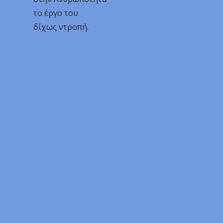
το έργο του
δίχως ντροπή.