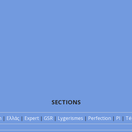
SECTIONS
n
|
Ελλάς
|
Expert
|
GSR
|
Lygerismes
|
Perfection
|
PI
|
Té