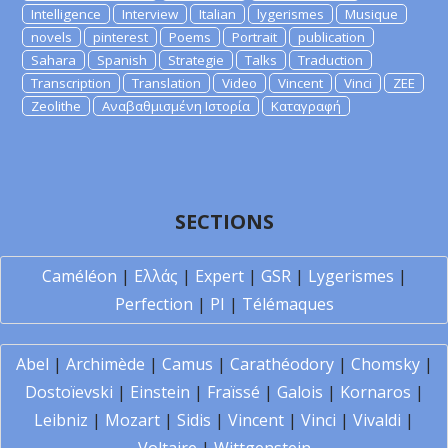
Intelligence
Interview
Italian
lygerismes
Musique
novels
pinterest
Poems
Portrait
publication
Sahara
Spanish
Strategie
Talks
Traduction
Transcription
Translation
Video
Vincent
Vinci
ZEE
Zeolithe
Αναβαθμισμένη Ιστορία
Καταγραφή
SECTIONS
Caméléon
|
Ελλάς
|
Expert
|
GSR
|
Lygerismes
|
Perfection
|
PI
|
Télémaques
Abel
|
Archimède
|
Camus
|
Carathéodory
|
Chomsky
|
Dostoïevski
|
Einstein
|
Fraïssé
|
Galois
|
Kornaros
|
Leibniz
|
Mozart
|
Sidis
|
Vincent
|
Vinci
|
Vivaldi
|