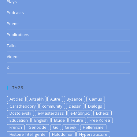
Plays
Podcasts
Poems
Publications
Talks
Videos
X
TAGS
Articles
Artsakh
Autre
Byzance
Camus
Caratheodory
community
Dessin
Dialogs
Dostoievski
e-Masterclass
e-Μάθημα
Echecs
Education
English
Etude
Feutre
Free Korea
French
Genocide
Go
Greek
Hellenisme
Histoire Intelligente
Holodomor
Hyperstructure