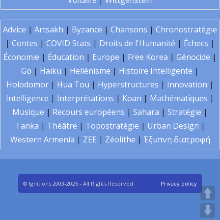
Voltaire
|
Wittgenstein
Advice
|
Artsakh
|
Byzance
|
Chansons
|
Chronostratégie
|
Contes
|
COVID Stats
|
Droits de l'Humanité
|
Échecs
|
Économie
|
Éducation
|
Europe
|
Free Korea
|
Génocide
|
Go
|
Haïku
|
Hellénisme
|
Histoire Intelligente
|
Holodomor
|
Hua Tou
|
Hyperstructures
|
Innovation
|
Intelligence
|
Interprétations
|
Koan
|
Mathématiques
|
Musique
|
Recours européens
|
Sahara
|
Stratégie
|
Tanka
|
Théâtre
|
Topostratégie
|
Urban Design
|
Western Armenia
|
ZEE
|
Zéolithe
|
Έξυπνη διατροφή
© Ignitions 2003-2026 - All Rights Reserved
Privacy policy