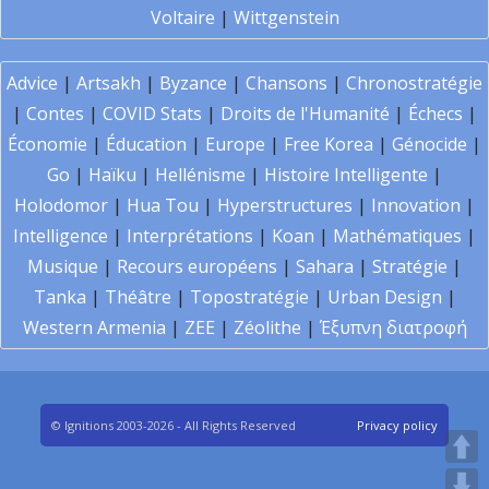
Voltaire
|
Wittgenstein
Advice
|
Artsakh
|
Byzance
|
Chansons
|
Chronostratégie
|
Contes
|
COVID Stats
|
Droits de l'Humanité
|
Échecs
|
Économie
|
Éducation
|
Europe
|
Free Korea
|
Génocide
|
Go
|
Haïku
|
Hellénisme
|
Histoire Intelligente
|
Holodomor
|
Hua Tou
|
Hyperstructures
|
Innovation
|
Intelligence
|
Interprétations
|
Koan
|
Mathématiques
|
Musique
|
Recours européens
|
Sahara
|
Stratégie
|
Tanka
|
Théâtre
|
Topostratégie
|
Urban Design
|
Western Armenia
|
ZEE
|
Zéolithe
|
Έξυπνη διατροφή
© Ignitions 2003-2026 - All Rights Reserved
Privacy policy