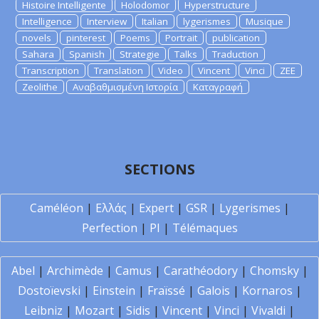
Histoire Intelligente
Holodomor
Hyperstructure
Intelligence
Interview
Italian
lygerismes
Musique
novels
pinterest
Poems
Portrait
publication
Sahara
Spanish
Strategie
Talks
Traduction
Transcription
Translation
Video
Vincent
Vinci
ZEE
Zeolithe
Αναβαθμισμένη Ιστορία
Καταγραφή
SECTIONS
Caméléon
|
Ελλάς
|
Expert
|
GSR
|
Lygerismes
|
Perfection
|
PI
|
Télémaques
Abel
|
Archimède
|
Camus
|
Carathéodory
|
Chomsky
|
Dostoïevski
|
Einstein
|
Fraïssé
|
Galois
|
Kornaros
|
Leibniz
|
Mozart
|
Sidis
|
Vincent
|
Vinci
|
Vivaldi
|