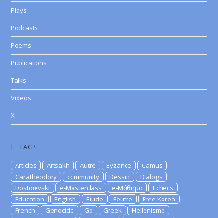
Plays
Podcasts
Poems
Publications
Talks
Videos
X
TAGS
Articles
Artsakh
Autre
Byzance
Camus
Caratheodory
community
Dessin
Dialogs
Dostoievski
e-Masterclass
e-Μάθημα
Echecs
Education
English
Etude
Feutre
Free Korea
French
Genocide
Go
Greek
Hellenisme