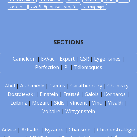
Zeolithe
Αναβαθμισμένη Ιστορία
Καταγραφή
SECTIONS
Caméléon
|
Ελλάς
|
Expert
|
GSR
|
Lygerismes
|
Perfection
|
PI
|
Télémaques
Abel
|
Archimède
|
Camus
|
Carathéodory
|
Chomsky
|
Dostoïevski
|
Einstein
|
Fraïssé
|
Galois
|
Kornaros
|
Leibniz
|
Mozart
|
Sidis
|
Vincent
|
Vinci
|
Vivaldi
|
Voltaire
|
Wittgenstein
Advice
|
Artsakh
|
Byzance
|
Chansons
|
Chronostratégie