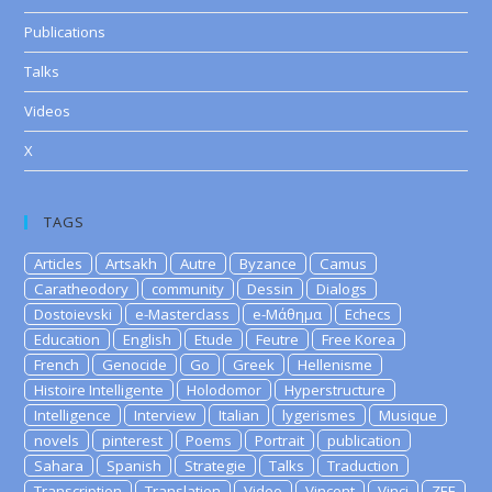
Publications
Talks
Videos
X
TAGS
Articles
Artsakh
Autre
Byzance
Camus
Caratheodory
community
Dessin
Dialogs
Dostoievski
e-Masterclass
e-Μάθημα
Echecs
Education
English
Etude
Feutre
Free Korea
French
Genocide
Go
Greek
Hellenisme
Histoire Intelligente
Holodomor
Hyperstructure
Intelligence
Interview
Italian
lygerismes
Musique
novels
pinterest
Poems
Portrait
publication
Sahara
Spanish
Strategie
Talks
Traduction
Transcription
Translation
Video
Vincent
Vinci
ZEE