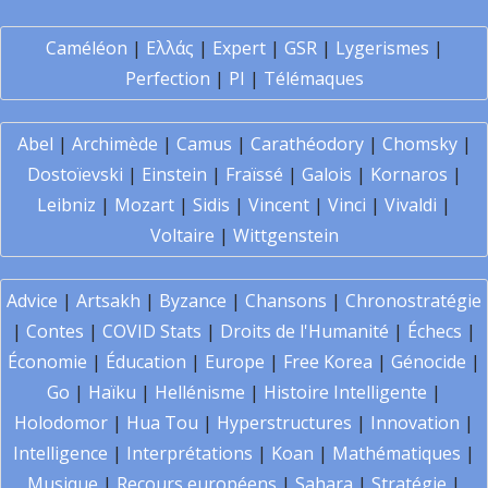
Caméléon
|
Ελλάς
|
Expert
|
GSR
|
Lygerismes
|
Perfection
|
PI
|
Télémaques
Abel
|
Archimède
|
Camus
|
Carathéodory
|
Chomsky
|
Dostoïevski
|
Einstein
|
Fraïssé
|
Galois
|
Kornaros
|
Leibniz
|
Mozart
|
Sidis
|
Vincent
|
Vinci
|
Vivaldi
|
Voltaire
|
Wittgenstein
Advice
|
Artsakh
|
Byzance
|
Chansons
|
Chronostratégie
|
Contes
|
COVID Stats
|
Droits de l'Humanité
|
Échecs
|
Économie
|
Éducation
|
Europe
|
Free Korea
|
Génocide
|
Go
|
Haïku
|
Hellénisme
|
Histoire Intelligente
|
Holodomor
|
Hua Tou
|
Hyperstructures
|
Innovation
|
Intelligence
|
Interprétations
|
Koan
|
Mathématiques
|
Musique
|
Recours européens
|
Sahara
|
Stratégie
|