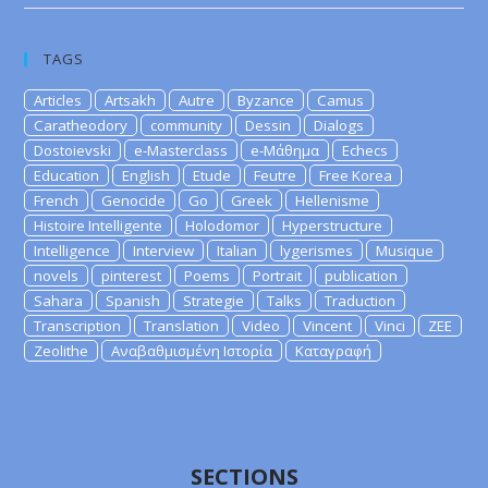
TAGS
Articles
Artsakh
Autre
Byzance
Camus
Caratheodory
community
Dessin
Dialogs
Dostoievski
e-Masterclass
e-Μάθημα
Echecs
Education
English
Etude
Feutre
Free Korea
French
Genocide
Go
Greek
Hellenisme
Histoire Intelligente
Holodomor
Hyperstructure
Intelligence
Interview
Italian
lygerismes
Musique
novels
pinterest
Poems
Portrait
publication
Sahara
Spanish
Strategie
Talks
Traduction
Transcription
Translation
Video
Vincent
Vinci
ZEE
Zeolithe
Αναβαθμισμένη Ιστορία
Καταγραφή
SECTIONS