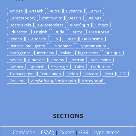
Articles
Artsakh
Autre
Byzance
Camus
Caratheodory
community
Dessin
Dialogs
Dostoievski
e-Masterclass
e-Μάθημα
Echecs
Education
English
Etude
Feutre
Free Korea
French
Genocide
Go
Greek
Hellenisme
Histoire Intelligente
Holodomor
Hyperstructure
Intelligence
Interview
Italian
lygerismes
Musique
novels
pinterest
Poems
Portrait
publication
Sahara
Spanish
Strategie
Talks
Traduction
Transcription
Translation
Video
Vincent
Vinci
ZEE
Zeolithe
Αναβαθμισμένη Ιστορία
Καταγραφή
SECTIONS
Caméléon
|
Ελλάς
|
Expert
|
GSR
|
Lygerismes
|