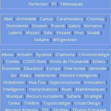
Perfection
|
PI
|
Télémaques
Abel
|
Archimède
|
Camus
|
Carathéodory
|
Chomsky
|
Dostoïevski
|
Einstein
|
Fraïssé
|
Galois
|
Kornaros
|
Leibniz
|
Mozart
|
Sidis
|
Vincent
|
Vinci
|
Vivaldi
|
Voltaire
|
Wittgenstein
Advice
|
Artsakh
|
Byzance
|
Chansons
|
Chronostratégie
|
Contes
|
COVID Stats
|
Droits de l'Humanité
|
Échecs
|
Économie
|
Éducation
|
Europe
|
Free Korea
|
Génocide
|
Go
|
Haïku
|
Hellénisme
|
Histoire Intelligente
|
Holodomor
|
Hua Tou
|
Hyperstructures
|
Innovation
|
Intelligence
|
Interprétations
|
Koan
|
Mathématiques
|
Musique
|
Recours européens
|
Sahara
|
Stratégie
|
Tanka
|
Théâtre
|
Topostratégie
|
Urban Design
|
Western Armenia
|
ZEE
|
Zéolithe
|
Έξυπνη διατροφή