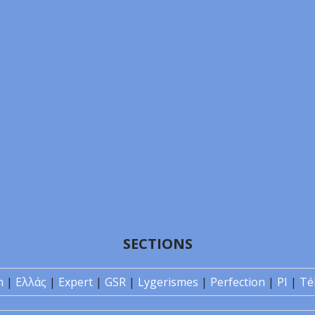
SECTIONS
n
|
Ελλάς
|
Expert
|
GSR
|
Lygerismes
|
Perfection
|
PI
|
Té