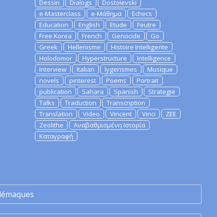
Dessin
Dialogs
Dostoievski
e-Masterclass
e-Μάθημα
Echecs
Education
English
Etude
Feutre
Free Korea
French
Genocide
Go
Greek
Hellenisme
Histoire Intelligente
Holodomor
Hyperstructure
Intelligence
Interview
Italian
lygerismes
Musique
novels
pinterest
Poems
Portrait
publication
Sahara
Spanish
Strategie
Talks
Traduction
Transcription
Translation
Video
Vincent
Vinci
ZEE
Zeolithe
Αναβαθμισμένη Ιστορία
Καταγραφή
lémaques