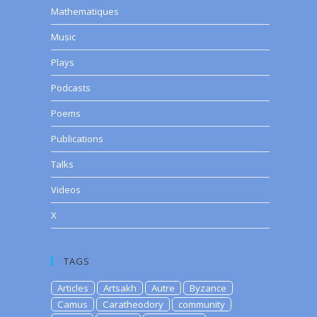
Mathematiques
Music
Plays
Podcasts
Poems
Publications
Talks
Videos
X
TAGS
Articles
Artsakh
Autre
Byzance
Camus
Caratheodory
community