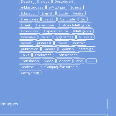
Dessin
Dialogs
Dostoievski
e-Masterclass
e-Μάθημα
Echecs
Education
English
Etude
Feutre
Free Korea
French
Genocide
Go
Greek
Hellenisme
Histoire Intelligente
Holodomor
Hyperstructure
Intelligence
Interview
Italian
lygerismes
Musique
novels
pinterest
Poems
Portrait
publication
Sahara
Spanish
Strategie
Talks
Traduction
Transcription
Translation
Video
Vincent
Vinci
ZEE
Zeolithe
Αναβαθμισμένη Ιστορία
Καταγραφή
lémaques