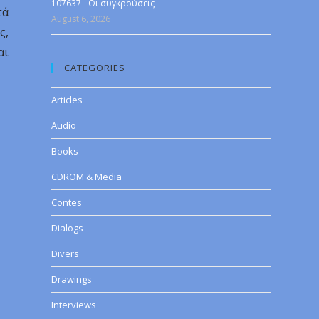
107637 - Οι συγκρούσεις
τά
August 6, 2026
ς,
αι
CATEGORIES
Articles
Audio
Books
CDROM & Media
Contes
Dialogs
Divers
Drawings
Interviews