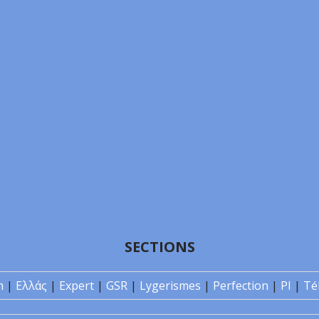
SECTIONS
n
|
Ελλάς
|
Expert
|
GSR
|
Lygerismes
|
Perfection
|
PI
|
Té