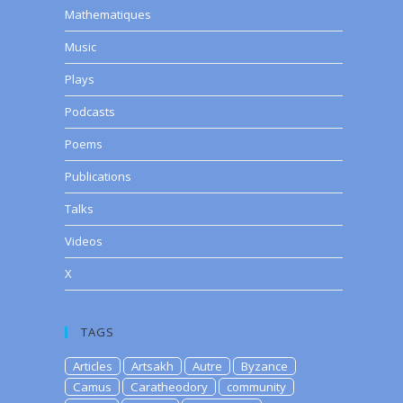
Mathematiques
Music
Plays
Podcasts
Poems
Publications
Talks
Videos
X
TAGS
Articles
Artsakh
Autre
Byzance
Camus
Caratheodory
community