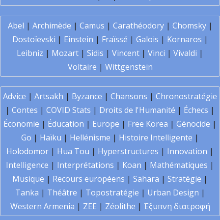
Abel
|
Archimède
|
Camus
|
Carathéodory
|
Chomsky
|
Dostoïevski
|
Einstein
|
Fraïssé
|
Galois
|
Kornaros
|
Leibniz
|
Mozart
|
Sidis
|
Vincent
|
Vinci
|
Vivaldi
|
Voltaire
|
Wittgenstein
Advice
|
Artsakh
|
Byzance
|
Chansons
|
Chronostratégie
|
Contes
|
COVID Stats
|
Droits de l'Humanité
|
Échecs
|
Économie
|
Éducation
|
Europe
|
Free Korea
|
Génocide
|
Go
|
Haïku
|
Hellénisme
|
Histoire Intelligente
|
Holodomor
|
Hua Tou
|
Hyperstructures
|
Innovation
|
Intelligence
|
Interprétations
|
Koan
|
Mathématiques
|
Musique
|
Recours européens
|
Sahara
|
Stratégie
|
Tanka
|
Théâtre
|
Topostratégie
|
Urban Design
|
Western Armenia
|
ZEE
|
Zéolithe
|
Έξυπνη διατροφή