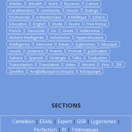
Articles
Artsakh
Autre
Byzance
Camus
Caratheodory
community
Dessin
Dialogs
Dostoievski
e-Masterclass
e-Μάθημα
Echecs
Education
English
Etude
Feutre
Free Korea
French
Genocide
Go
Greek
Hellenisme
Histoire Intelligente
Holodomor
Hyperstructure
Intelligence
Interview
Italian
lygerismes
Musique
novels
pinterest
Poems
Portrait
publication
Sahara
Spanish
Strategie
Talks
Traduction
Transcription
Translation
Video
Vincent
Vinci
ZEE
Zeolithe
Αναβαθμισμένη Ιστορία
Καταγραφή
SECTIONS
Caméléon
|
Ελλάς
|
Expert
|
GSR
|
Lygerismes
|
Perfection
|
PI
|
Télémaques