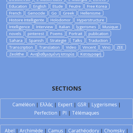
Education
English
Etude
Feutre
Free Korea
French
Genocide
Go
Greek
Hellenisme
Histoire Intelligente
Holodomor
Hyperstructure
Intelligence
Interview
Italian
lygerismes
Musique
novels
pinterest
Poems
Portrait
publication
Sahara
Spanish
Strategie
Talks
Traduction
Transcription
Translation
Video
Vincent
Vinci
ZEE
Zeolithe
Αναβαθμισμένη Ιστορία
Καταγραφή
SECTIONS
Caméléon
|
Ελλάς
|
Expert
|
GSR
|
Lygerismes
|
Perfection
|
PI
|
Télémaques
Abel
|
Archimède
|
Camus
|
Carathéodory
|
Chomsky
|