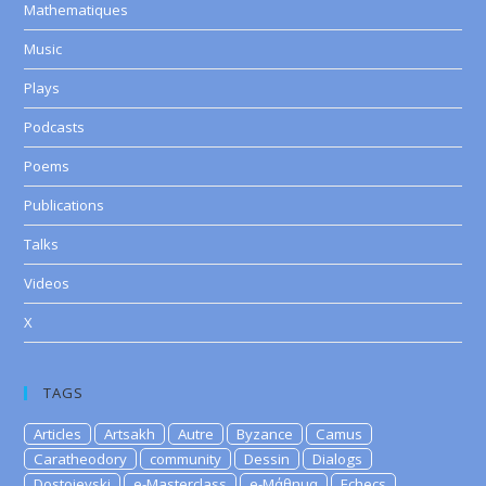
Mathematiques
Music
Plays
Podcasts
Poems
Publications
Talks
Videos
X
TAGS
Articles
Artsakh
Autre
Byzance
Camus
Caratheodory
community
Dessin
Dialogs
Dostoievski
e-Masterclass
e-Μάθημα
Echecs