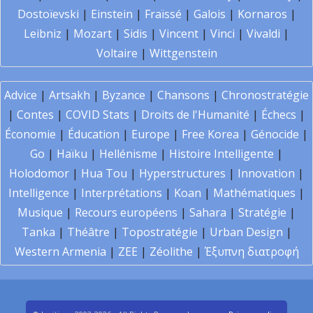
Dostoïevski
|
Einstein
|
Fraïssé
|
Galois
|
Kornaros
|
Leibniz
|
Mozart
|
Sidis
|
Vincent
|
Vinci
|
Vivaldi
|
Voltaire
|
Wittgenstein
Advice
|
Artsakh
|
Byzance
|
Chansons
|
Chronostratégie
|
Contes
|
COVID Stats
|
Droits de l'Humanité
|
Échecs
|
Économie
|
Éducation
|
Europe
|
Free Korea
|
Génocide
|
Go
|
Haïku
|
Hellénisme
|
Histoire Intelligente
|
Holodomor
|
Hua Tou
|
Hyperstructures
|
Innovation
|
Intelligence
|
Interprétations
|
Koan
|
Mathématiques
|
Musique
|
Recours européens
|
Sahara
|
Stratégie
|
Tanka
|
Théâtre
|
Topostratégie
|
Urban Design
|
Western Armenia
|
ZEE
|
Zéolithe
|
Έξυπνη διατροφή