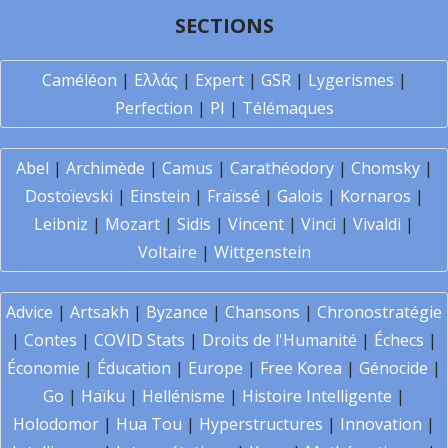
SECTIONS
Caméléon
|
Ελλάς
|
Expert
|
GSR
|
Lygerismes
|
Perfection
|
PI
|
Télémaques
Abel
|
Archimède
|
Camus
|
Carathéodory
|
Chomsky
|
Dostoïevski
|
Einstein
|
Fraïssé
|
Galois
|
Kornaros
|
Leibniz
|
Mozart
|
Sidis
|
Vincent
|
Vinci
|
Vivaldi
|
Voltaire
|
Wittgenstein
Advice
|
Artsakh
|
Byzance
|
Chansons
|
Chronostratégie
|
Contes
|
COVID Stats
|
Droits de l'Humanité
|
Échecs
|
Économie
|
Éducation
|
Europe
|
Free Korea
|
Génocide
|
Go
|
Haïku
|
Hellénisme
|
Histoire Intelligente
|
Holodomor
|
Hua Tou
|
Hyperstructures
|
Innovation
|