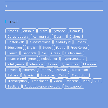
X
TAGS
Articles
Artsakh
Autre
Byzance
Camus
Caratheodory
community
Dessin
Dialogs
Dostoievski
e-Masterclass
e-Μάθημα
Echecs
Education
English
Etude
Feutre
Free Korea
French
Genocide
Go
Greek
Hellenisme
Histoire Intelligente
Holodomor
Hyperstructure
Intelligence
Interview
Italian
lygerismes
Musique
novels
pinterest
Poems
Portrait
publication
Sahara
Spanish
Strategie
Talks
Traduction
Transcription
Translation
Video
Vincent
Vinci
ZEE
Zeolithe
Αναβαθμισμένη Ιστορία
Καταγραφή