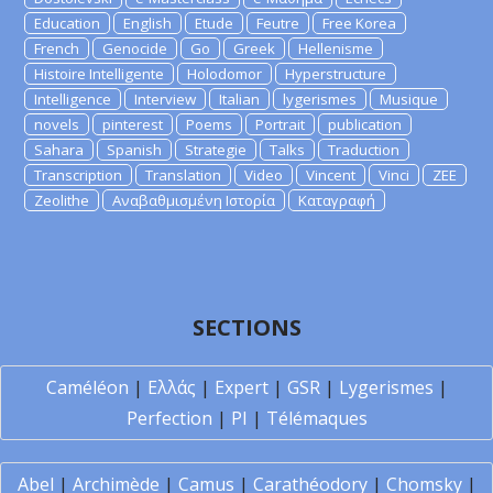
Education
English
Etude
Feutre
Free Korea
French
Genocide
Go
Greek
Hellenisme
Histoire Intelligente
Holodomor
Hyperstructure
Intelligence
Interview
Italian
lygerismes
Musique
novels
pinterest
Poems
Portrait
publication
Sahara
Spanish
Strategie
Talks
Traduction
Transcription
Translation
Video
Vincent
Vinci
ZEE
Zeolithe
Αναβαθμισμένη Ιστορία
Καταγραφή
SECTIONS
Caméléon
|
Ελλάς
|
Expert
|
GSR
|
Lygerismes
|
Perfection
|
PI
|
Télémaques
Abel
|
Archimède
|
Camus
|
Carathéodory
|
Chomsky
|