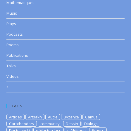
Mathematiques
Music
Plays
Podcasts
Poems
Publications
Talks
Videos
X
TAGS
Articles
Artsakh
Autre
Byzance
Camus
Caratheodory
community
Dessin
Dialogs
Dostoievski
e-Masterclass
e-Μάθημα
Echecs