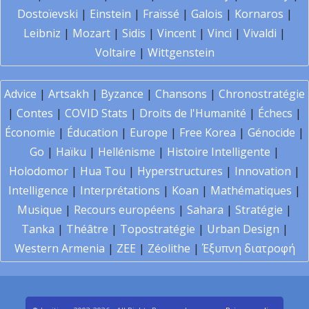
Dostoïevski
|
Einstein
|
Fraïssé
|
Galois
|
Kornaros
|
Leibniz
|
Mozart
|
Sidis
|
Vincent
|
Vinci
|
Vivaldi
|
Voltaire
|
Wittgenstein
Advice
|
Artsakh
|
Byzance
|
Chansons
|
Chronostratégie
|
Contes
|
COVID Stats
|
Droits de l'Humanité
|
Échecs
|
Économie
|
Éducation
|
Europe
|
Free Korea
|
Génocide
|
Go
|
Haïku
|
Hellénisme
|
Histoire Intelligente
|
Holodomor
|
Hua Tou
|
Hyperstructures
|
Innovation
|
Intelligence
|
Interprétations
|
Koan
|
Mathématiques
|
Musique
|
Recours européens
|
Sahara
|
Stratégie
|
Tanka
|
Théâtre
|
Topostratégie
|
Urban Design
|
Western Armenia
|
ZEE
|
Zéolithe
|
Έξυπνη διατροφή