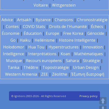
Voltaire
|
Wittgenstein
Advice
|
Artsakh
|
Byzance
|
Chansons
|
Chronostratégie
|
Contes
|
COVID Stats
|
Droits de l'Humanité
|
Échecs
|
Économie
|
Éducation
|
Europe
|
Free Korea
|
Génocide
|
Go
|
Haïku
|
Hellénisme
|
Histoire Intelligente
|
Holodomor
|
Hua Tou
|
Hyperstructures
|
Innovation
|
Intelligence
|
Interprétations
|
Koan
|
Mathématiques
|
Musique
|
Recours européens
|
Sahara
|
Stratégie
|
Tanka
|
Théâtre
|
Topostratégie
|
Urban Design
|
Western Armenia
|
ZEE
|
Zéolithe
|
Έξυπνη διατροφή
© Ignitions 2003-2026 - All Rights Reserved
Privacy policy