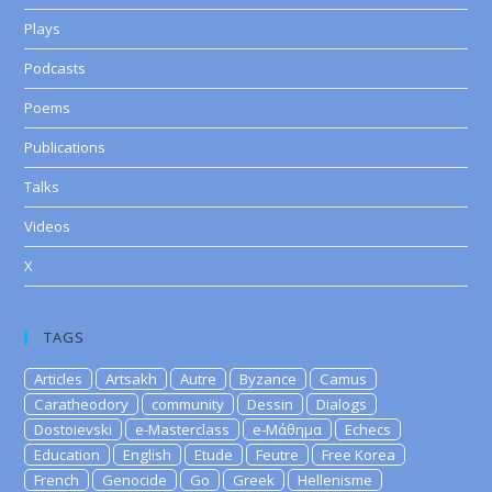
Plays
Podcasts
Poems
Publications
Talks
Videos
X
TAGS
Articles
Artsakh
Autre
Byzance
Camus
Caratheodory
community
Dessin
Dialogs
Dostoievski
e-Masterclass
e-Μάθημα
Echecs
Education
English
Etude
Feutre
Free Korea
French
Genocide
Go
Greek
Hellenisme