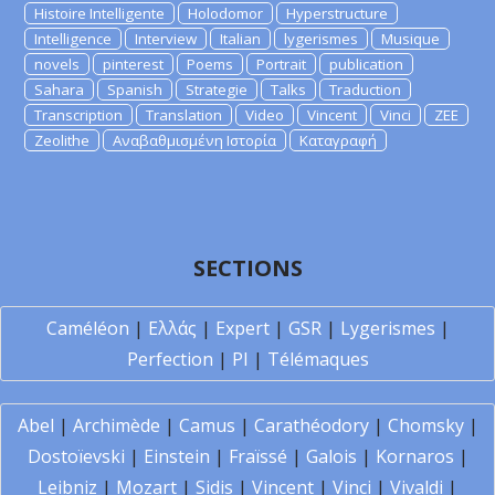
Histoire Intelligente
Holodomor
Hyperstructure
Intelligence
Interview
Italian
lygerismes
Musique
novels
pinterest
Poems
Portrait
publication
Sahara
Spanish
Strategie
Talks
Traduction
Transcription
Translation
Video
Vincent
Vinci
ZEE
Zeolithe
Αναβαθμισμένη Ιστορία
Καταγραφή
SECTIONS
Caméléon
|
Ελλάς
|
Expert
|
GSR
|
Lygerismes
|
Perfection
|
PI
|
Télémaques
Abel
|
Archimède
|
Camus
|
Carathéodory
|
Chomsky
|
Dostoïevski
|
Einstein
|
Fraïssé
|
Galois
|
Kornaros
|
Leibniz
|
Mozart
|
Sidis
|
Vincent
|
Vinci
|
Vivaldi
|