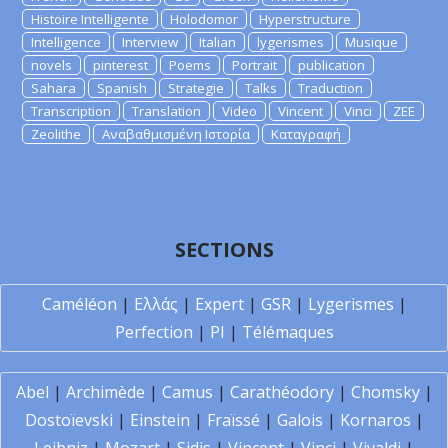
Histoire Intelligente
Holodomor
Hyperstructure
Intelligence
Interview
Italian
lygerismes
Musique
novels
pinterest
Poems
Portrait
publication
Sahara
Spanish
Strategie
Talks
Traduction
Transcription
Translation
Video
Vincent
Vinci
ZEE
Zeolithe
Αναβαθμισμένη Ιστορία
Καταγραφή
SECTIONS
Caméléon
|
Ελλάς
|
Expert
|
GSR
|
Lygerismes
|
Perfection
|
PI
|
Télémaques
Abel
|
Archimède
|
Camus
|
Carathéodory
|
Chomsky
|
Dostoïevski
|
Einstein
|
Fraïssé
|
Galois
|
Kornaros
|