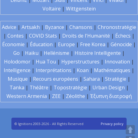
Leibniz
|
Mozart
|
Sidis
|
Vincent
|
Vinci
|
Vivaldi
|
Voltaire
|
Wittgenstein
Advice
|
Artsakh
|
Byzance
|
Chansons
|
Chronostratégie
|
Contes
|
COVID Stats
|
Droits de l'Humanité
|
Échecs
|
Économie
|
Éducation
|
Europe
|
Free Korea
|
Génocide
|
Go
|
Haïku
|
Hellénisme
|
Histoire Intelligente
|
Holodomor
|
Hua Tou
|
Hyperstructures
|
Innovation
|
Intelligence
|
Interprétations
|
Koan
|
Mathématiques
|
Musique
|
Recours européens
|
Sahara
|
Stratégie
|
Tanka
|
Théâtre
|
Topostratégie
|
Urban Design
|
Western Armenia
|
ZEE
|
Zéolithe
|
Έξυπνη διατροφή
© Ignitions 2003-2026 - All Rights Reserved
Privacy policy