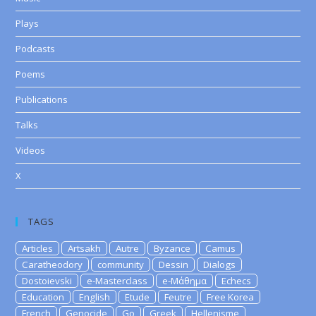
Plays
Podcasts
Poems
Publications
Talks
Videos
X
TAGS
Articles
Artsakh
Autre
Byzance
Camus
Caratheodory
community
Dessin
Dialogs
Dostoievski
e-Masterclass
e-Μάθημα
Echecs
Education
English
Etude
Feutre
Free Korea
French
Genocide
Go
Greek
Hellenisme