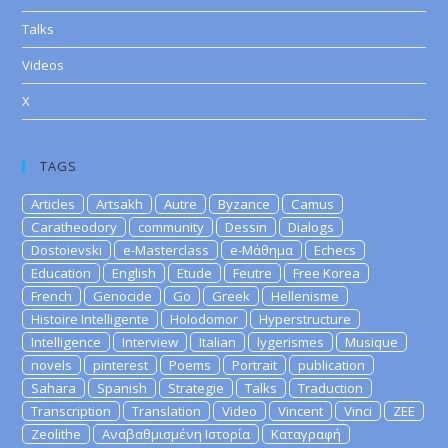
Talks
Videos
X
TAGS
Articles
Artsakh
Autre
Byzance
Camus
Caratheodory
community
Dessin
Dialogs
Dostoievski
e-Masterclass
e-Μάθημα
Echecs
Education
English
Etude
Feutre
Free Korea
French
Genocide
Go
Greek
Hellenisme
Histoire Intelligente
Holodomor
Hyperstructure
Intelligence
Interview
Italian
lygerismes
Musique
novels
pinterest
Poems
Portrait
publication
Sahara
Spanish
Strategie
Talks
Traduction
Transcription
Translation
Video
Vincent
Vinci
ZEE
Zeolithe
Αναβαθμισμένη Ιστορία
Καταγραφή