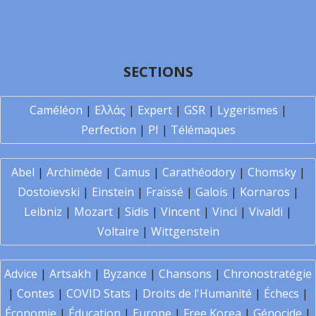
SECTIONS
Caméléon
|
Ελλάς
|
Expert
|
GSR
|
Lygerismes
|
Perfection
|
PI
|
Télémaques
Abel
|
Archimède
|
Camus
|
Carathéodory
|
Chomsky
|
Dostoïevski
|
Einstein
|
Fraïssé
|
Galois
|
Kornaros
|
Leibniz
|
Mozart
|
Sidis
|
Vincent
|
Vinci
|
Vivaldi
|
Voltaire
|
Wittgenstein
Advice
|
Artsakh
|
Byzance
|
Chansons
|
Chronostratégie
|
Contes
|
COVID Stats
|
Droits de l'Humanité
|
Échecs
|
Économie
|
Éducation
|
Europe
|
Free Korea
|
Génocide
|