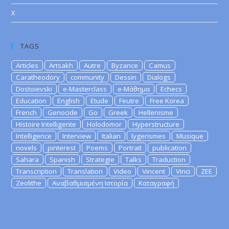
X
TAGS
Articles
Artsakh
Autre
Byzance
Camus
Caratheodory
community
Dessin
Dialogs
Dostoievski
e-Masterclass
e-Μάθημα
Echecs
Education
English
Etude
Feutre
Free Korea
French
Genocide
Go
Greek
Hellenisme
Histoire Intelligente
Holodomor
Hyperstructure
Intelligence
Interview
Italian
lygerismes
Musique
novels
pinterest
Poems
Portrait
publication
Sahara
Spanish
Strategie
Talks
Traduction
Transcription
Translation
Video
Vincent
Vinci
ZEE
Zeolithe
Αναβαθμισμένη Ιστορία
Καταγραφή