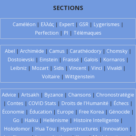
SECTIONS
Caméléon
|
Ελλάς
|
Expert
|
GSR
|
Lygerismes
|
Perfection
|
PI
|
Télémaques
Abel
|
Archimède
|
Camus
|
Carathéodory
|
Chomsky
|
Dostoïevski
|
Einstein
|
Fraïssé
|
Galois
|
Kornaros
|
Leibniz
|
Mozart
|
Sidis
|
Vincent
|
Vinci
|
Vivaldi
|
Voltaire
|
Wittgenstein
Advice
|
Artsakh
|
Byzance
|
Chansons
|
Chronostratégie
|
Contes
|
COVID Stats
|
Droits de l'Humanité
|
Échecs
|
Économie
|
Éducation
|
Europe
|
Free Korea
|
Génocide
|
Go
|
Haïku
|
Hellénisme
|
Histoire Intelligente
|
Holodomor
|
Hua Tou
|
Hyperstructures
|
Innovation
|