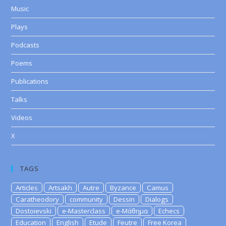
Music
Plays
Podcasts
Poems
Publications
Talks
Videos
X
TAGS
Articles
Artsakh
Autre
Byzance
Camus
Caratheodory
community
Dessin
Dialogs
Dostoievski
e-Masterclass
e-Μάθημα
Echecs
Education
English
Etude
Feutre
Free Korea