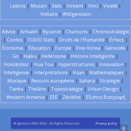
Leibniz
|
Mozart
|
Sidis
|
Vincent
|
Vinci
|
Vivaldi
|
Voltaire
|
Wittgenstein
Advice
|
Artsakh
|
Byzance
|
Chansons
|
Chronostratégie
|
Contes
|
COVID Stats
|
Droits de l'Humanité
|
Échecs
|
Économie
|
Éducation
|
Europe
|
Free Korea
|
Génocide
|
Go
|
Haïku
|
Hellénisme
|
Histoire Intelligente
|
Holodomor
|
Hua Tou
|
Hyperstructures
|
Innovation
|
Intelligence
|
Interprétations
|
Koan
|
Mathématiques
|
Musique
|
Recours européens
|
Sahara
|
Stratégie
|
Tanka
|
Théâtre
|
Topostratégie
|
Urban Design
|
Western Armenia
|
ZEE
|
Zéolithe
|
Έξυπνη διατροφή
© Ignitions 2003-2026 - All Rights Reserved
Privacy policy