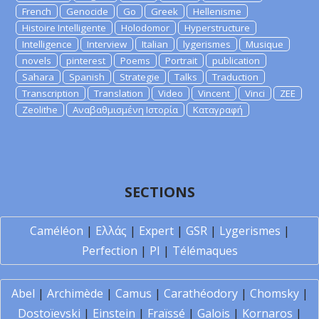
French
Genocide
Go
Greek
Hellenisme
Histoire Intelligente
Holodomor
Hyperstructure
Intelligence
Interview
Italian
lygerismes
Musique
novels
pinterest
Poems
Portrait
publication
Sahara
Spanish
Strategie
Talks
Traduction
Transcription
Translation
Video
Vincent
Vinci
ZEE
Zeolithe
Αναβαθμισμένη Ιστορία
Καταγραφή
SECTIONS
Caméléon
|
Ελλάς
|
Expert
|
GSR
|
Lygerismes
|
Perfection
|
PI
|
Télémaques
Abel
|
Archimède
|
Camus
|
Carathéodory
|
Chomsky
|
Dostoïevski
|
Einstein
|
Fraïssé
|
Galois
|
Kornaros
|