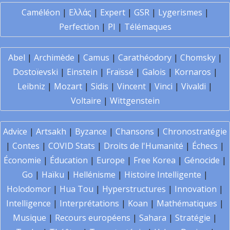
Caméléon
|
Ελλάς
|
Expert
|
GSR
|
Lygerismes
|
Perfection
|
PI
|
Télémaques
Abel
|
Archimède
|
Camus
|
Carathéodory
|
Chomsky
|
Dostoïevski
|
Einstein
|
Fraïssé
|
Galois
|
Kornaros
|
Leibniz
|
Mozart
|
Sidis
|
Vincent
|
Vinci
|
Vivaldi
|
Voltaire
|
Wittgenstein
Advice
|
Artsakh
|
Byzance
|
Chansons
|
Chronostratégie
|
Contes
|
COVID Stats
|
Droits de l'Humanité
|
Échecs
|
Économie
|
Éducation
|
Europe
|
Free Korea
|
Génocide
|
Go
|
Haïku
|
Hellénisme
|
Histoire Intelligente
|
Holodomor
|
Hua Tou
|
Hyperstructures
|
Innovation
|
Intelligence
|
Interprétations
|
Koan
|
Mathématiques
|
Musique
|
Recours européens
|
Sahara
|
Stratégie
|