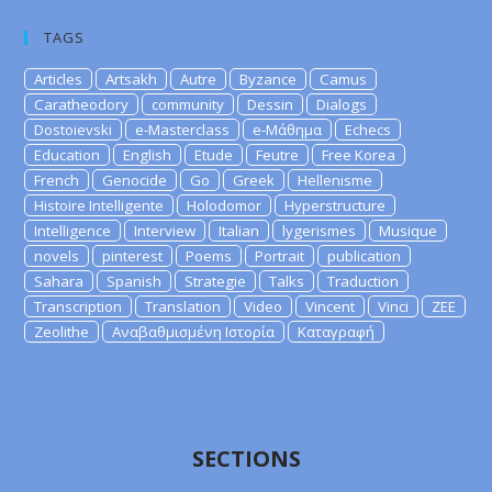
TAGS
Articles
Artsakh
Autre
Byzance
Camus
Caratheodory
community
Dessin
Dialogs
Dostoievski
e-Masterclass
e-Μάθημα
Echecs
Education
English
Etude
Feutre
Free Korea
French
Genocide
Go
Greek
Hellenisme
Histoire Intelligente
Holodomor
Hyperstructure
Intelligence
Interview
Italian
lygerismes
Musique
novels
pinterest
Poems
Portrait
publication
Sahara
Spanish
Strategie
Talks
Traduction
Transcription
Translation
Video
Vincent
Vinci
ZEE
Zeolithe
Αναβαθμισμένη Ιστορία
Καταγραφή
SECTIONS