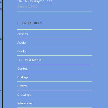
τα
107637 - Οι συγκρούσεις
August 6, 2026
ας
CATEGORIES
Articles
το
Audio
Books
CDROM & Media
Contes
Dialogs
Divers
’
Drawings
Interviews