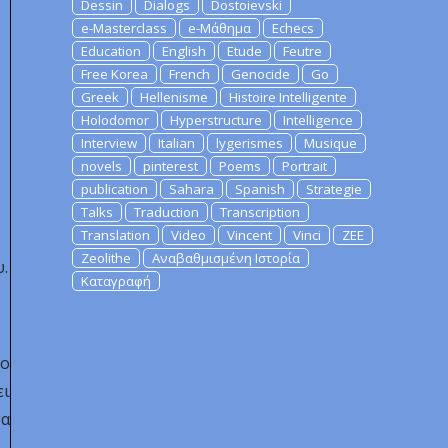
Dessin
Dialogs
Dostoievski
e-Masterclass
e-Μάθημα
Echecs
Education
English
Etude
Feutre
Free Korea
French
Genocide
Go
Greek
Hellenisme
Histoire Intelligente
Holodomor
Hyperstructure
Intelligence
Interview
Italian
lygerismes
Musique
novels
pinterest
Poems
Portrait
publication
Sahara
Spanish
Strategie
Talks
Traduction
Transcription
Translation
Video
Vincent
Vinci
ZEE
Zeolithe
Αναβαθμισμένη Ιστορία
.
Καταγραφή
ιο
ει
να