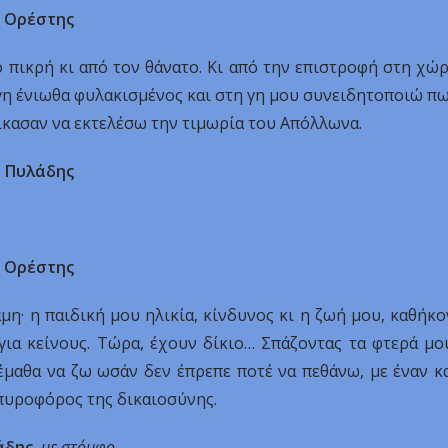
Ορέστης
ιο πικρή κι από τον θάνατο. Κι από την επιστροφή στη χώ
νη γη ένιωθα φυλακισμένος και στη γη μου συνειδητοποιώ π
ίκασαν να εκτελέσω την τιμωρία του Απόλλωνα.
Πυλάδης
Ορέστης
μη· η παιδική μου ηλικία, κίνδυνος κι η ζωή μου, καθήκο
για κείνους. Τώρα, έχουν δίκιο… Σπάζοντας τα φτερά μο
έμαθα να ζω ωσάν δεν έπρεπε ποτέ να πεθάνω, με έναν κ
 πυροφόρος της δικαιοσύνης.
άδης
,
με στόμφο