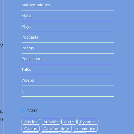
Mathematiques
Music
Plays
Podcasts
ην
Poems
Publications
Talks
Videos
X
ε,
TAGS
ου
Articles
Artsakh
Autre
Byzance
Camus
Caratheodory
community