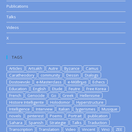
Publications
Talks
Videos
X
TAGS
Articles
Artsakh
Autre
Byzance
Camus
Caratheodory
community
Dessin
Dialogs
Dostoievski
e-Masterclass
e-Μάθημα
Echecs
Education
English
Etude
Feutre
Free Korea
French
Genocide
Go
Greek
Hellenisme
Histoire Intelligente
Holodomor
Hyperstructure
Intelligence
Interview
Italian
lygerismes
Musique
novels
pinterest
Poems
Portrait
publication
Sahara
Spanish
Strategie
Talks
Traduction
Transcription
Translation
Video
Vincent
Vinci
ZEE