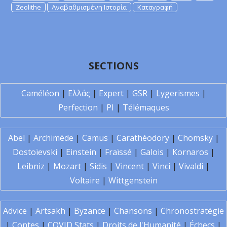
Zeolithe
Αναβαθμισμένη Ιστορία
Καταγραφή
SECTIONS
Caméléon
|
Ελλάς
|
Expert
|
GSR
|
Lygerismes
|
Perfection
|
PI
|
Télémaques
Abel
|
Archimède
|
Camus
|
Carathéodory
|
Chomsky
|
Dostoïevski
|
Einstein
|
Fraïssé
|
Galois
|
Kornaros
|
Leibniz
|
Mozart
|
Sidis
|
Vincent
|
Vinci
|
Vivaldi
|
Voltaire
|
Wittgenstein
Advice
|
Artsakh
|
Byzance
|
Chansons
|
Chronostratégie
|
Contes
|
COVID Stats
|
Droits de l'Humanité
|
Échecs
|