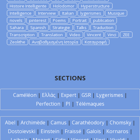
Histoire Intelligente
Holodomor
Hyperstructure
Intelligence
Interview
Italian
lygerismes
Musique
novels
pinterest
Poems
Portrait
publication
Sahara
Spanish
Strategie
Talks
Traduction
Transcription
Translation
Video
Vincent
Vinci
ZEE
Zeolithe
Αναβαθμισμένη Ιστορία
Καταγραφή
SECTIONS
Caméléon
|
Ελλάς
|
Expert
|
GSR
|
Lygerismes
|
Perfection
|
PI
|
Télémaques
Abel
|
Archimède
|
Camus
|
Carathéodory
|
Chomsky
|
Dostoïevski
|
Einstein
|
Fraïssé
|
Galois
|
Kornaros
|