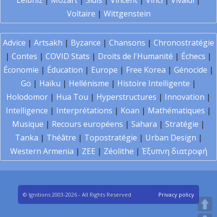
Leibniz
|
Mozart
|
Sidis
|
Vincent
|
Vinci
|
Vivaldi
|
Voltaire
|
Wittgenstein
Advice
|
Artsakh
|
Byzance
|
Chansons
|
Chronostratégie
|
Contes
|
COVID Stats
|
Droits de l'Humanité
|
Échecs
|
Économie
|
Éducation
|
Europe
|
Free Korea
|
Génocide
|
Go
|
Haïku
|
Hellénisme
|
Histoire Intelligente
|
Holodomor
|
Hua Tou
|
Hyperstructures
|
Innovation
|
Intelligence
|
Interprétations
|
Koan
|
Mathématiques
|
Musique
|
Recours européens
|
Sahara
|
Stratégie
|
Tanka
|
Théâtre
|
Topostratégie
|
Urban Design
|
Western Armenia
|
ZEE
|
Zéolithe
|
Έξυπνη διατροφή
© Ignitions 2003-2026 - All Rights Reserved
Privacy policy