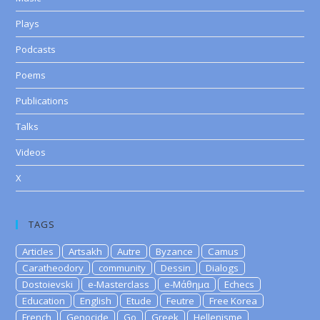
Plays
Podcasts
Poems
Publications
Talks
Videos
X
TAGS
Articles
Artsakh
Autre
Byzance
Camus
Caratheodory
community
Dessin
Dialogs
Dostoievski
e-Masterclass
e-Μάθημα
Echecs
Education
English
Etude
Feutre
Free Korea
French
Genocide
Go
Greek
Hellenisme