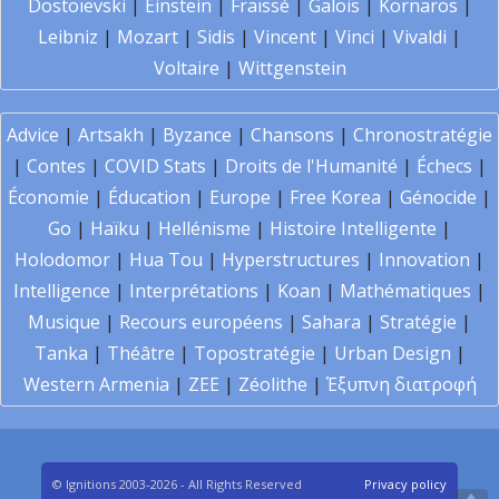
Dostoïevski
|
Einstein
|
Fraïssé
|
Galois
|
Kornaros
|
Leibniz
|
Mozart
|
Sidis
|
Vincent
|
Vinci
|
Vivaldi
|
Voltaire
|
Wittgenstein
Advice
|
Artsakh
|
Byzance
|
Chansons
|
Chronostratégie
|
Contes
|
COVID Stats
|
Droits de l'Humanité
|
Échecs
|
Économie
|
Éducation
|
Europe
|
Free Korea
|
Génocide
|
Go
|
Haïku
|
Hellénisme
|
Histoire Intelligente
|
Holodomor
|
Hua Tou
|
Hyperstructures
|
Innovation
|
Intelligence
|
Interprétations
|
Koan
|
Mathématiques
|
Musique
|
Recours européens
|
Sahara
|
Stratégie
|
Tanka
|
Théâtre
|
Topostratégie
|
Urban Design
|
Western Armenia
|
ZEE
|
Zéolithe
|
Έξυπνη διατροφή
© Ignitions 2003-2026 - All Rights Reserved
Privacy policy