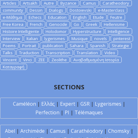
Articles
Artsakh
Autre
Byzance
Camus
Caratheodory
community
Dessin
Dialogs
Dostoievski
e-Masterclass
e-Μάθημα
Echecs
Education
English
Etude
Feutre
Free Korea
French
Genocide
Go
Greek
Hellenisme
Histoire Intelligente
Holodomor
Hyperstructure
Intelligence
Interview
Italian
lygerismes
Musique
novels
pinterest
Poems
Portrait
publication
Sahara
Spanish
Strategie
Talks
Traduction
Transcription
Translation
Video
Vincent
Vinci
ZEE
Zeolithe
Αναβαθμισμένη Ιστορία
Καταγραφή
SECTIONS
Caméléon
|
Ελλάς
|
Expert
|
GSR
|
Lygerismes
|
Perfection
|
PI
|
Télémaques
Abel
|
Archimède
|
Camus
|
Carathéodory
|
Chomsky
|