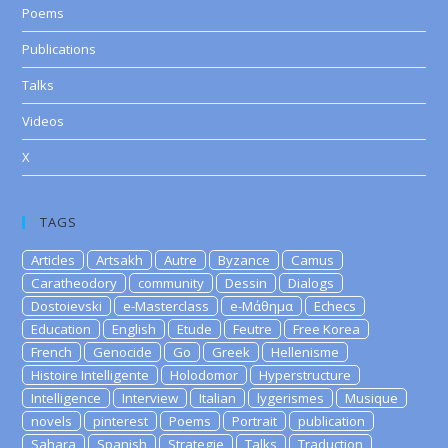
Poems
Publications
Talks
Videos
X
TAGS
Articles
Artsakh
Autre
Byzance
Camus
Caratheodory
community
Dessin
Dialogs
Dostoievski
e-Masterclass
e-Μάθημα
Echecs
Education
English
Etude
Feutre
Free Korea
French
Genocide
Go
Greek
Hellenisme
Histoire Intelligente
Holodomor
Hyperstructure
Intelligence
Interview
Italian
lygerismes
Musique
novels
pinterest
Poems
Portrait
publication
Sahara
Spanish
Strategie
Talks
Traduction