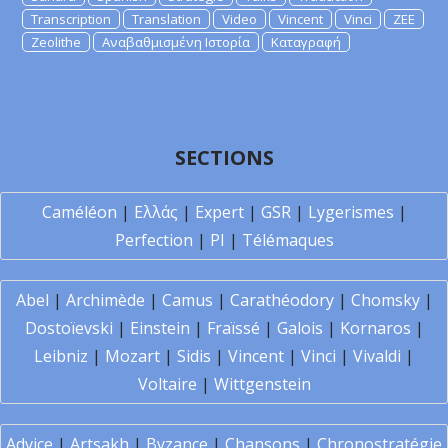
Transcription
Translation
Video
Vincent
Vinci
ZEE
Zeolithe
Αναβαθμισμένη Ιστορία
Καταγραφή
SECTIONS
Caméléon
|
Ελλάς
|
Expert
|
GSR
|
Lygerismes
|
Perfection
|
PI
|
Télémaques
Abel
|
Archimède
|
Camus
|
Carathéodory
|
Chomsky
|
Dostoïevski
|
Einstein
|
Fraïssé
|
Galois
|
Kornaros
|
Leibniz
|
Mozart
|
Sidis
|
Vincent
|
Vinci
|
Vivaldi
|
Voltaire
|
Wittgenstein
Advice
|
Artsakh
|
Byzance
|
Chansons
|
Chronostratégie