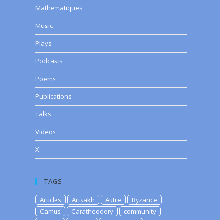
Mathematiques
Music
Plays
Podcasts
Poems
Publications
Talks
Videos
X
TAGS
Articles
Artsakh
Autre
Byzance
Camus
Caratheodory
community