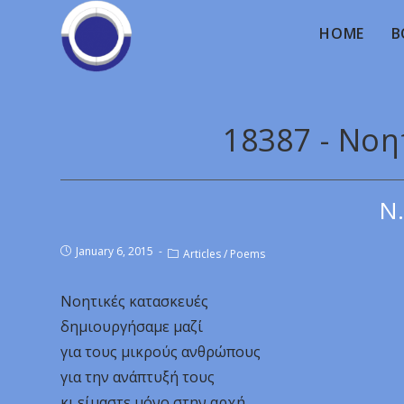
HOME
B
18387 - Νοη
Ν.
January 6, 2015
Articles
/
Poems
Νοητικές κατασκευές
δημιουργήσαμε μαζί
για τους μικρούς ανθρώπους
για την ανάπτυξή τους
κι είμαστε μόνο στην αρχή