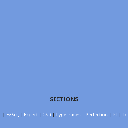
SECTIONS
n
|
Ελλάς
|
Expert
|
GSR
|
Lygerismes
|
Perfection
|
PI
|
Té