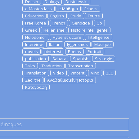
Dessin
Dialogs
Dostoievski
e-Masterclass
e-Μάθημα
Echecs
Education
English
Etude
Feutre
Free Korea
French
Genocide
Go
Greek
Hellenisme
Histoire Intelligente
Holodomor
Hyperstructure
Intelligence
Interview
Italian
lygerismes
Musique
novels
pinterest
Poems
Portrait
publication
Sahara
Spanish
Strategie
Talks
Traduction
Transcription
Translation
Video
Vincent
Vinci
ZEE
Zeolithe
Αναβαθμισμένη Ιστορία
Καταγραφή
lémaques