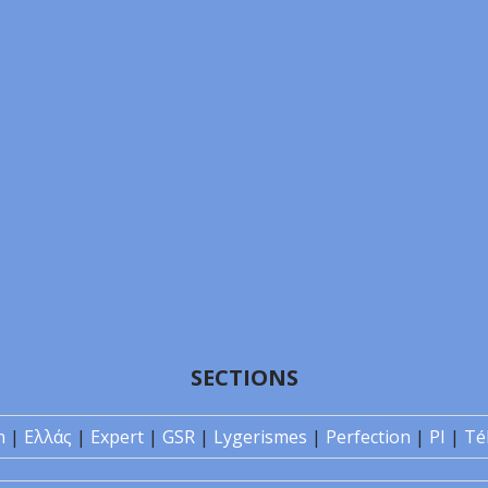
SECTIONS
n
|
Ελλάς
|
Expert
|
GSR
|
Lygerismes
|
Perfection
|
PI
|
Té