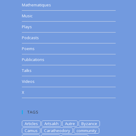
Mathematiques
Music
Plays
Podcasts
Poems
Publications
Talks
Videos
X
TAGS
Articles
Artsakh
Autre
Byzance
Camus
Caratheodory
community