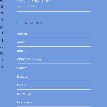
107720 - BAPBAPOTHTA
δα
August 9, 2026
να
πό
CATEGORIES
ην
ού
Articles
τή
Audio
οι
Books
ας
το
CDROM & Media
ου
Contes
Dialogs
Divers
Drawings
Interviews