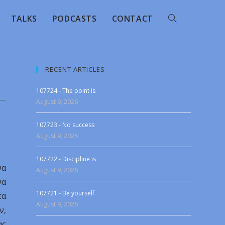
TALKS
PODCASTS
CONTACT
RECENT ARTICLES
107724 - The point is
August 9, 2026
107723 - No success
August 9, 2026
107722 - Discipline is
να
August 9, 2026
να
107721 - Be yourself
τα
August 9, 2026
ν,
ας