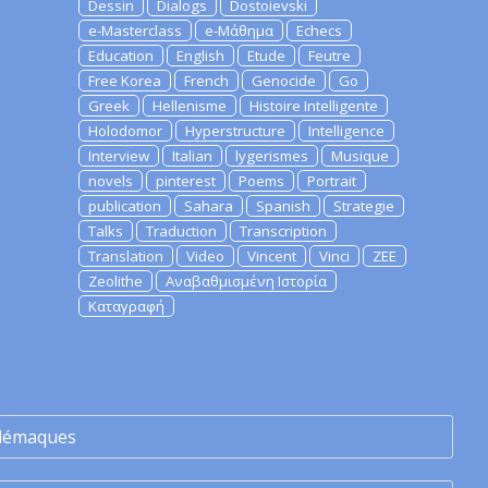
Dessin
Dialogs
Dostoievski
e-Masterclass
e-Μάθημα
Echecs
Education
English
Etude
Feutre
Free Korea
French
Genocide
Go
Greek
Hellenisme
Histoire Intelligente
Holodomor
Hyperstructure
Intelligence
Interview
Italian
lygerismes
Musique
novels
pinterest
Poems
Portrait
publication
Sahara
Spanish
Strategie
Talks
Traduction
Transcription
Translation
Video
Vincent
Vinci
ZEE
Zeolithe
Αναβαθμισμένη Ιστορία
Καταγραφή
lémaques