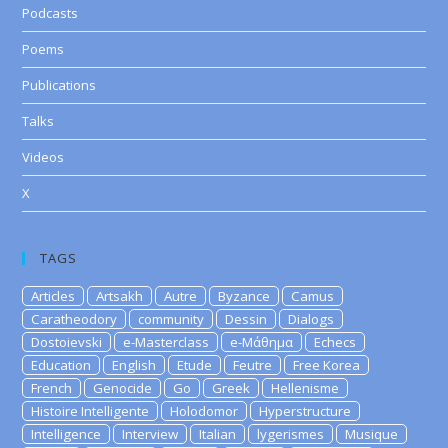
Podcasts
Poems
Publications
Talks
Videos
X
TAGS
Articles
Artsakh
Autre
Byzance
Camus
Caratheodory
community
Dessin
Dialogs
Dostoievski
e-Masterclass
e-Μάθημα
Echecs
Education
English
Etude
Feutre
Free Korea
French
Genocide
Go
Greek
Hellenisme
Histoire Intelligente
Holodomor
Hyperstructure
Intelligence
Interview
Italian
lygerismes
Musique