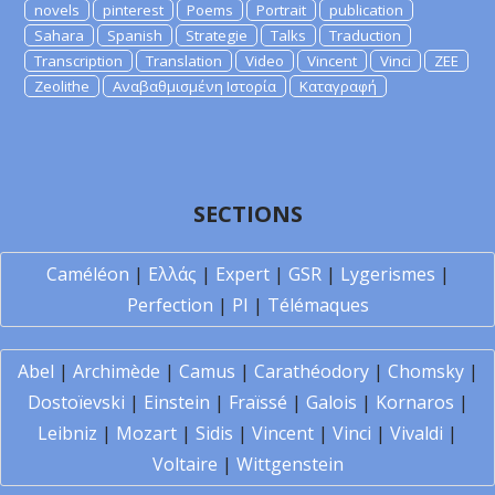
novels
pinterest
Poems
Portrait
publication
Sahara
Spanish
Strategie
Talks
Traduction
Transcription
Translation
Video
Vincent
Vinci
ZEE
Zeolithe
Αναβαθμισμένη Ιστορία
Καταγραφή
SECTIONS
Caméléon
|
Ελλάς
|
Expert
|
GSR
|
Lygerismes
|
Perfection
|
PI
|
Télémaques
Abel
|
Archimède
|
Camus
|
Carathéodory
|
Chomsky
|
Dostoïevski
|
Einstein
|
Fraïssé
|
Galois
|
Kornaros
|
Leibniz
|
Mozart
|
Sidis
|
Vincent
|
Vinci
|
Vivaldi
|
Voltaire
|
Wittgenstein