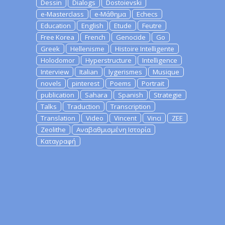
Dessin
Dialogs
Dostoievski
e-Masterclass
e-Μάθημα
Echecs
Education
English
Etude
Feutre
Free Korea
French
Genocide
Go
Greek
Hellenisme
Histoire Intelligente
Holodomor
Hyperstructure
Intelligence
Interview
Italian
lygerismes
Musique
novels
pinterest
Poems
Portrait
publication
Sahara
Spanish
Strategie
Talks
Traduction
Transcription
Translation
Video
Vincent
Vinci
ZEE
Zeolithe
Αναβαθμισμένη Ιστορία
Καταγραφή