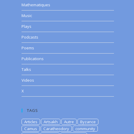
Mathematiques
Music
Plays
Podcasts
Poems
Publications
Talks
Videos
X
TAGS
Articles
Artsakh
Autre
Byzance
Camus
Caratheodory
community