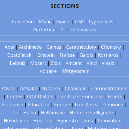
SECTIONS
Caméléon
|
Ελλάς
|
Expert
|
GSR
|
Lygerismes
|
Perfection
|
PI
|
Télémaques
Abel
|
Archimède
|
Camus
|
Carathéodory
|
Chomsky
|
Dostoïevski
|
Einstein
|
Fraïssé
|
Galois
|
Kornaros
|
Leibniz
|
Mozart
|
Sidis
|
Vincent
|
Vinci
|
Vivaldi
|
Voltaire
|
Wittgenstein
Advice
|
Artsakh
|
Byzance
|
Chansons
|
Chronostratégie
|
Contes
|
COVID Stats
|
Droits de l'Humanité
|
Échecs
|
Économie
|
Éducation
|
Europe
|
Free Korea
|
Génocide
|
Go
|
Haïku
|
Hellénisme
|
Histoire Intelligente
|
Holodomor
|
Hua Tou
|
Hyperstructures
|
Innovation
|
Intelligence
|
Interprétations
|
Koan
|
Mathématiques
|