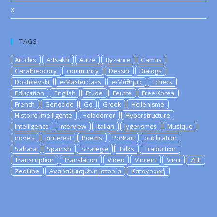
X
TAGS
Articles
Artsakh
Autre
Byzance
Camus
Caratheodory
community
Dessin
Dialogs
Dostoievski
e-Masterclass
e-Μάθημα
Echecs
Education
English
Etude
Feutre
Free Korea
French
Genocide
Go
Greek
Hellenisme
Histoire Intelligente
Holodomor
Hyperstructure
Intelligence
Interview
Italian
lygerismes
Musique
novels
pinterest
Poems
Portrait
publication
Sahara
Spanish
Strategie
Talks
Traduction
Transcription
Translation
Video
Vincent
Vinci
ZEE
Zeolithe
Αναβαθμισμένη Ιστορία
Καταγραφή