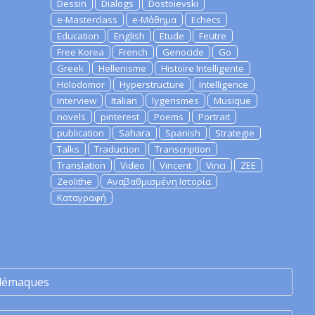
Dessin
Dialogs
Dostoievski
e-Masterclass
e-Μάθημα
Echecs
Education
English
Etude
Feutre
Free Korea
French
Genocide
Go
Greek
Hellenisme
Histoire Intelligente
Holodomor
Hyperstructure
Intelligence
Interview
Italian
lygerismes
Musique
novels
pinterest
Poems
Portrait
publication
Sahara
Spanish
Strategie
Talks
Traduction
Transcription
Translation
Video
Vincent
Vinci
ZEE
Zeolithe
Αναβαθμισμένη Ιστορία
Καταγραφή
lémaques