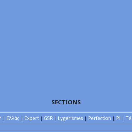
SECTIONS
n
|
Ελλάς
|
Expert
|
GSR
|
Lygerismes
|
Perfection
|
PI
|
Té