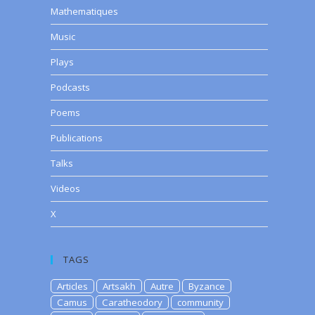
Mathematiques
Music
Plays
Podcasts
Poems
Publications
Talks
Videos
X
TAGS
Articles
Artsakh
Autre
Byzance
Camus
Caratheodory
community