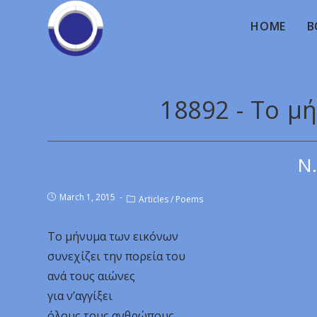
HOME
B
18892 - Το μ
Ν.
March 1, 2015
Articles
/
Poems
Το μήνυμα των εικόνων
συνεχίζει την πορεία του
ανά τους αιώνες
για ν’αγγίξει
όλους τους ανθρώπους