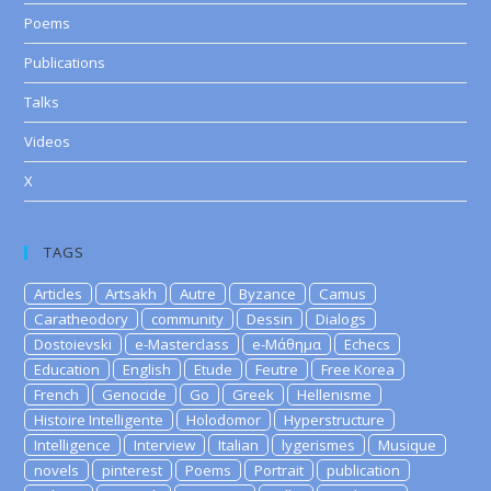
Poems
Publications
Talks
Videos
X
TAGS
Articles
Artsakh
Autre
Byzance
Camus
Caratheodory
community
Dessin
Dialogs
Dostoievski
e-Masterclass
e-Μάθημα
Echecs
Education
English
Etude
Feutre
Free Korea
French
Genocide
Go
Greek
Hellenisme
Histoire Intelligente
Holodomor
Hyperstructure
Intelligence
Interview
Italian
lygerismes
Musique
novels
pinterest
Poems
Portrait
publication