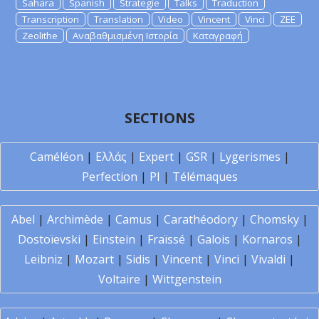
Sahara
Spanish
Strategie
Talks
Traduction
Transcription
Translation
Video
Vincent
Vinci
ZEE
Zeolithe
Αναβαθμισμένη Ιστορία
Καταγραφή
SECTIONS
Caméléon
|
Ελλάς
|
Expert
|
GSR
|
Lygerismes
|
Perfection
|
PI
|
Télémaques
Abel
|
Archimède
|
Camus
|
Carathéodory
|
Chomsky
|
Dostoïevski
|
Einstein
|
Fraïssé
|
Galois
|
Kornaros
|
Leibniz
|
Mozart
|
Sidis
|
Vincent
|
Vinci
|
Vivaldi
|
Voltaire
|
Wittgenstein